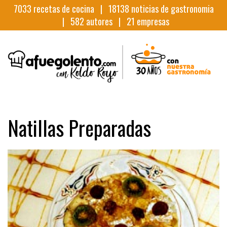
7033
recetas de cocina |
18138
noticias de gastronomia
|
582
autores |
21
empresas
Natillas Preparadas