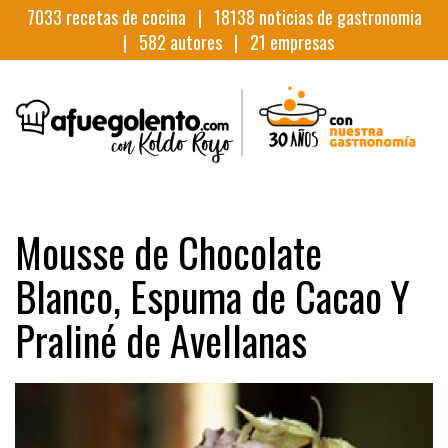
7033
recetas de cocina |
18138
noticias de gastronomia
|
582
autores |
21
empresas
Mousse de Chocolate
Blanco, Espuma de Cacao Y
Praliné de Avellanas