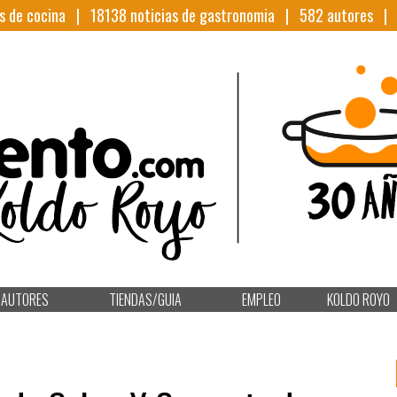
s de cocina |
18138
noticias de gastronomia |
582
autores 
AUTORES
TIENDAS/GUIA
EMPLEO
KOLDO ROYO