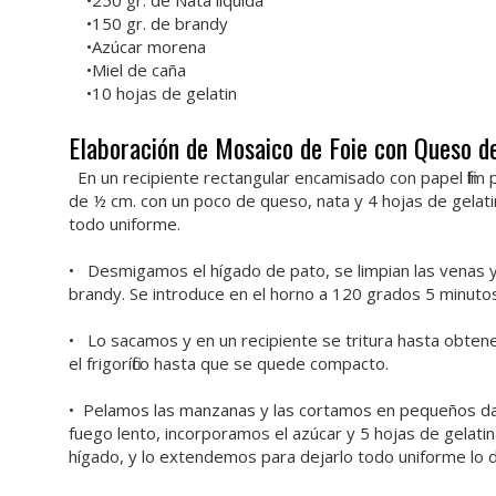
•250 gr. de Nata liquida
•150 gr. de brandy
•Azúcar morena
•Miel de caña
•10 hojas de gelatin
Elaboración de Mosaico de Foie con Queso 
En un recipiente rectangular encamisado con papel film
de ½ cm. con un poco de queso, nata y 4 hojas de gelati
todo uniforme.
• Desmigamos el hígado de pato, se limpian las venas y 
brandy. Se introduce en el horno a 120 grados 5 minuto
• Lo sacamos y en un recipiente se tritura hasta obten
el frigorífico hasta que se quede compacto.
• Pelamos las manzanas y las cortamos en pequeños dad
fuego lento, incorporamos el azúcar y 5 hojas de gelati
hígado, y lo extendemos para dejarlo todo uniforme lo de