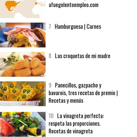
6
Bolsa de trabajo:
afuegolentoempleo.com
7
Hamburguesa | Carnes
8
Las croquetas de mi madre
9
Panecillos, gazpacho y
bavarois, tres recetas de premio |
Recetas y menús