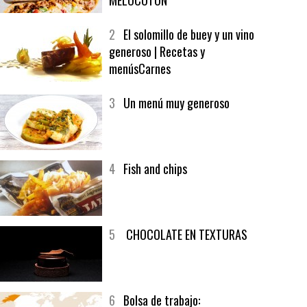
1
CRUNCH WRAP SUPREME CON
SOFRITO DE TOMATE AL CAFÉ Y
MELOCOTÓN
2
El solomillo de buey y un vino
generoso | Recetas y
menúsCarnes
3
Un menú muy generoso
4
Fish and chips
5
CHOCOLATE EN TEXTURAS