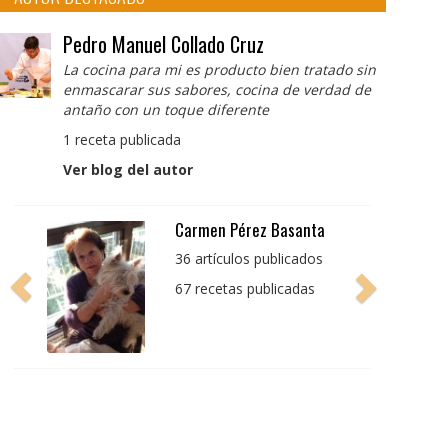
Pedro Manuel Collado Cruz
La cocina para mi es producto bien tratado sin
enmascarar sus sabores, cocina de verdad de
antaño con un toque diferente
1 receta publicada
Ver blog del autor
Pedro Manuel Collado
Cruz
La cocina para mi es
producto bien tratado
sin enmascarar sus
sabores, cocina de
verdad de antaño con
un toque diferente
1 receta publicada