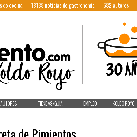
s de cocina |
18138
noticias de gastronomia |
582
autores 
AUTORES
TIENDAS/GUIA
EMPLEO
KOLDO ROYO
reta de Pimientos