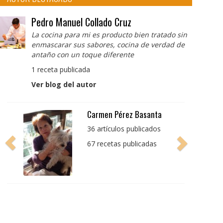
Pedro Manuel Collado Cruz
La cocina para mi es producto bien tratado sin
enmascarar sus sabores, cocina de verdad de
antaño con un toque diferente
1 receta publicada
Ver blog del autor
Pedro Manuel Collado
Cruz
La cocina para mi es
producto bien tratado
sin enmascarar sus
sabores, cocina de
verdad de antaño con
un toque diferente
1 receta publicada