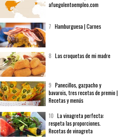
6
Bolsa de trabajo:
afuegolentoempleo.com
7
Hamburguesa | Carnes
8
Las croquetas de mi madre
9
Panecillos, gazpacho y
bavarois, tres recetas de premio |
Recetas y menús