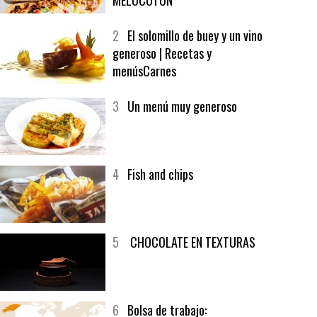
1
CRUNCH WRAP SUPREME CON
SOFRITO DE TOMATE AL CAFÉ Y
MELOCOTÓN
2
El solomillo de buey y un vino
generoso | Recetas y
menúsCarnes
3
Un menú muy generoso
4
Fish and chips
5
CHOCOLATE EN TEXTURAS