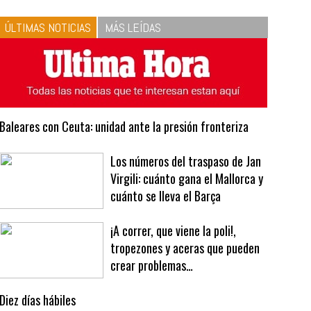
10
La vinagreta perfecta:
respeta las proporciones.
Recetas de vinagreta
ÚLTIMAS NOTICIAS
MÁS LEÍDAS
Baleares con Ceuta: unidad ante la presión fronteriza
Los números del traspaso de Jan
Virgili: cuánto gana el Mallorca y
cuánto se lleva el Barça
¡A correr, que viene la poli!,
tropezones y aceras que pueden