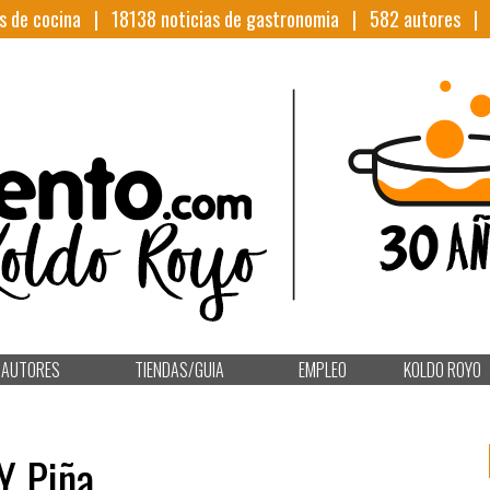
s de cocina |
18138
noticias de gastronomia |
582
autores 
AUTORES
TIENDAS/GUIA
EMPLEO
KOLDO ROYO
Y Piña