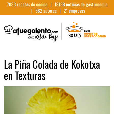
7033
recetas de cocina |
18138
noticias de gastronomia
|
582
autores |
21
empresas
La Piña Colada de Kokotxa
en Texturas