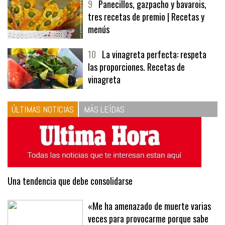
9
Panecillos, gazpacho y bavarois,
tres recetas de premio | Recetas y
menús
10
La vinagreta perfecta: respeta
las proporciones. Recetas de
vinagreta
ÚLTIMAS NOTICIAS
MÁS LEÍDAS
Una tendencia que debe consolidarse