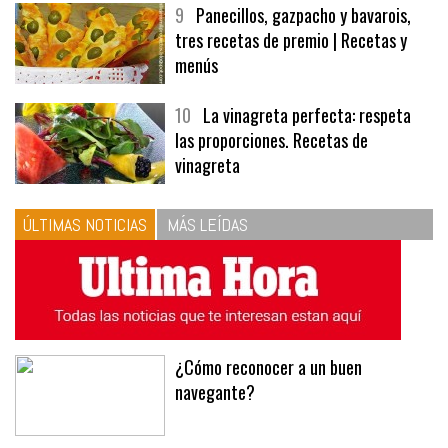
9
Panecillos, gazpacho y bavarois,
tres recetas de premio | Recetas y
menús
10
La vinagreta perfecta: respeta
las proporciones. Recetas de
vinagreta
ÚLTIMAS NOTICIAS
MÁS LEÍDAS
¿Cómo reconocer a un buen
navegante?