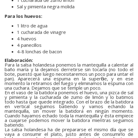
1 cucharada de zumo limón
Sal y pimienta negra molida
Para los huevos:
1 litro de agua
1 cucharada de vinagre
4 huevos
4 panecillos
4-8 lonchas de bacon
Elaboración:
Para la salsa holandesa ponemos la mantequilla a calentar al
baño maría y la dejamos derretirse sin tocarla (no todo el
bote, puesto que luego necesitaremos un poco para untar el
pan). Aparecerá una espuma en la superficie, y en ese
momento la retiramos del fuego y eliminamos la espuma con
una cuchara. Dejamos que se temple un poco.
En el vaso de la batidora ponemos el huevo, una pizca de sal
y pimienta y la cucharada de zumo de limón y lo batimos
todo hasta que quede integrado. Con el brazo de la batidora
en vertical seguimos batiendo y vamos echando la
mantequilla, sin mover la batidora en ningún momento.
Cuando hayamos echado toda la mantequilla y ésta empiece
a cuajarse podemos mover la batidora mientras seguimos
batiendo.
La salsa holandesa ha de prepararse el mismo día que se
vaya a consumir el plato, justo antes de consumirlo de