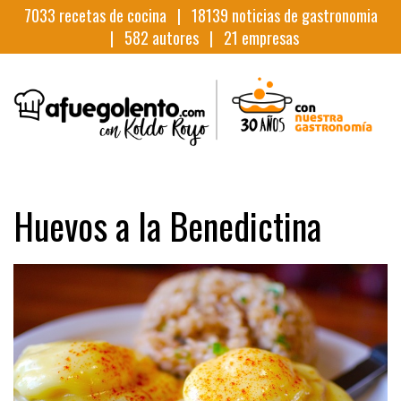
7033
recetas de cocina |
18139
noticias de gastronomia
|
582
autores |
21
empresas
Huevos a la Benedictina