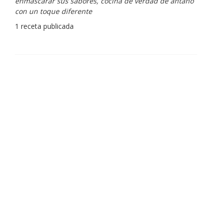
enmascarar sus sabores, cocina de verdad de antaño
con un toque diferente
1 receta publicada