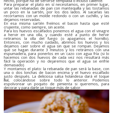
hecho, porque ha de servirse templada o incluso caliente.
Para preparar el plato en sí necesitamos, en primer lugar,
untar las rebanadas de pan con mantequilla y las tostamos
un poco en la sartén, por los dos lados. Al sacarlas las
recortamos con un molde redondo o con un cuchillo, y las
dejamos reservadas.
En esa misma sartén freímos el bacon hasta que esté
crujiente, como siempre, sin aceite.
Para los huevos escalfados ponemos el agua con el vinagre
a hervir en una olla, y cuando esté a punto de hervir
retiramos la olla del fuego (o apagamos el hornillo).
Entonces, con mucho cuidado, abrimos los huevos y los
dejamos caer sobre el agua sin que se rompan. Dejamos
que se hagan durante 3 minutos y los retiramos con una
espumadera, para ponerlos en un cazo con agua fría (si lo
hacemos con dos huevos de cada vez nos resultará más
fácil la operación y no dejaremos que el agua se enfríe
demasiado)
Y montamos el plato: la rebanada de pan será la base, con
una o dos lonchas de bacon encima y el huevo escalfado
justo después. La deliciosa salsa holandesa dará el toque
final, colocándose sobre todo lo anterior. Podemos
espolvorear un poquito de pimienta si queremos, para
decorar y para darle un toque más de sabor.