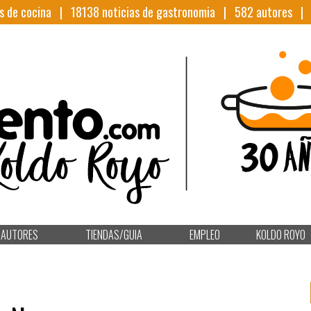
s de cocina |
18138
noticias de gastronomia |
582
autores 
AUTORES
TIENDAS/GUIA
EMPLEO
KOLDO ROYO