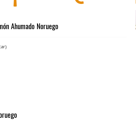
almón Ahumado Noruego
tar)
oruego