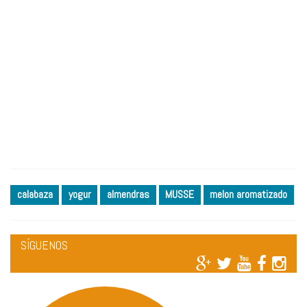
calabaza
yogur
almendras
MUSSE
melon aromatizado
SÍGUENOS