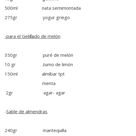
500ml nata semimontada
275gr yogur griego
-para el Gelificado de melón
350gr puré de melón
10 gr zumo de limón
150ml almíbar tpt
menta
2gr agar- agar
-
Sable de almendras
240gr mantequilla