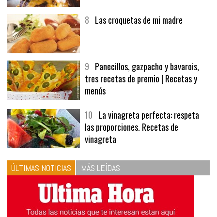
8
Las croquetas de mi madre
9
Panecillos, gazpacho y bavarois,
tres recetas de premio | Recetas y
menús
10
La vinagreta perfecta: respeta
las proporciones. Recetas de
vinagreta
ÚLTIMAS NOTICIAS
MÁS LEÍDAS