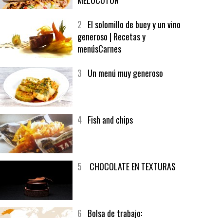
1
CRUNCH WRAP SUPREME CON
SOFRITO DE TOMATE AL CAFÉ Y
MELOCOTÓN
2
El solomillo de buey y un vino
generoso | Recetas y
menúsCarnes
3
Un menú muy generoso
4
Fish and chips
5
CHOCOLATE EN TEXTURAS