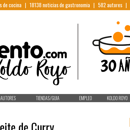
s de cocina |
18138
noticias de gastronomia |
582
autores 
AUTORES
TIENDAS/GUIA
EMPLEO
KOLDO ROYO
eite de Curry