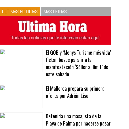
10
La vinagreta perfecta:
respeta las proporciones.
Recetas de vinagreta
ÚLTIMAS NOTICIAS
MÁS LEÍDAS
El GOB y ‘Menys Turisme més vida’
fletan buses para ir a la
manifestación ‘Sóller al límit’ de
este sábado
El Mallorca prepara su primera
oferta por Adrián Liso