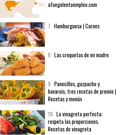
6
Bolsa de trabajo:
afuegolentoempleo.com
7
Hamburguesa | Carnes
8
Las croquetas de mi madre
9
Panecillos, gazpacho y
bavarois, tres recetas de premio |
Recetas y menús