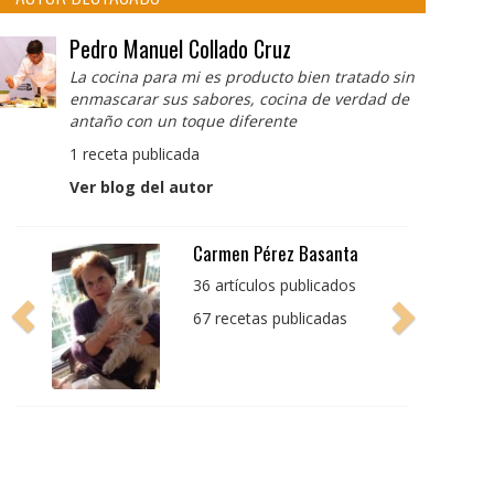
Pedro Manuel Collado Cruz
La cocina para mi es producto bien tratado sin
enmascarar sus sabores, cocina de verdad de
antaño con un toque diferente
1 receta publicada
Ver blog del autor
Pedro Manuel Collado
Cruz
La cocina para mi es
producto bien tratado
sin enmascarar sus
sabores, cocina de
verdad de antaño con
un toque diferente
1 receta publicada