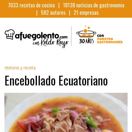
7033
recetas de cocina |
18138
noticias de gastronomia
|
582
autores |
21
empresas
Historia y receta
Encebollado Ecuatoriano