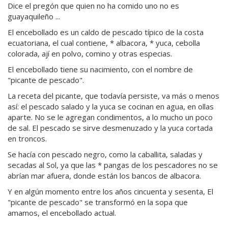
Dice el pregón que quien no ha comido uno no es
guayaquileño ...
El encebollado es un caldo de pescado típico de la costa
ecuatoriana, el cual contiene, * albacora, * yuca, cebolla
colorada, ají en polvo, comino y otras especias.
El encebollado tiene su nacimiento, con el nombre de
"picante de pescado".
La receta del picante, que todavía per­siste, va más o menos
así: el pescado salado y la yuca se cocinan en agua, en ollas
aparte. No se le agregan condimentos, a lo mucho un poco
de sal. El pescado se sirve desme­nuzado y la yuca cortada
en troncos.
Se hacía con pes­cado negro, como la caballita, saladas y
secadas al Sol, ya que las * pangas de los pescadores no se
abrían mar afuera, donde están los bancos de albacora.
Y en algún momen­to entre los años cincuenta y sesenta, El
"picante de pescado" se transformó en la sopa que
amamos, el encebollado actual.