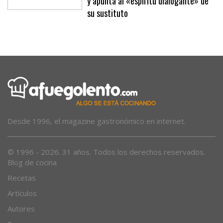
y apunta al «espíritu dialogante» de
su sustituto
Desde 1996, el magazine gastronómico en internet.
© 1996 - 2026. 31 años. Todos los derechos reservados.
Blog de cocina
Recetas
Artículos
Autores