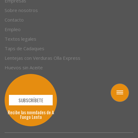
Empresas
Sobre nosotros
Contacto
Empleo
Textos legales
Taps de Cadaques
Lentejas con Verduras Olla Express
Huevos sin Aceite
Toggle
navigation
SUBSCRÍBETE
Recibe las novedades de A
Fuego Lento