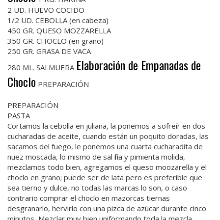
2 UD. HUEVO COCIDO
1/2 UD. CEBOLLA (en cabeza)
450 GR. QUESO MOZZARELLA
350 GR. CHOCLO (en grano)
250 GR. GRASA DE VACA
Elaboración de Empanadas de
280 ML. SALMUERA
Choclo
PREPARACIÓN
PREPARACIÓN
PASTA
Cortamos la cebolla en juliana, la ponemos a sofreír en dos
cucharadas de aceite, cuando están un poquito doradas, las
sacamos del fuego, le ponemos una cuarta cucharadita de
nuez moscada, lo mismo de sal fina y pimienta molida,
mezclamos todo bien, agregamos el queso moozarella y el
choclo en grano; puede ser de lata pero es preferible que
sea tierno y dulce, no todas las marcas lo son, o caso
contrario comprar el choclo en mazorcas tiernas
desgranarlo, hervirlo con una pizca de azúcar durante cinco
minutos, Mezclar muy bien uniformando toda la mezcla.