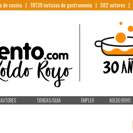
s de cocina |
18139
noticias de gastronomia |
582
autores 
AUTORES
TIENDAS/GUIA
EMPLEO
KOLDO ROYO