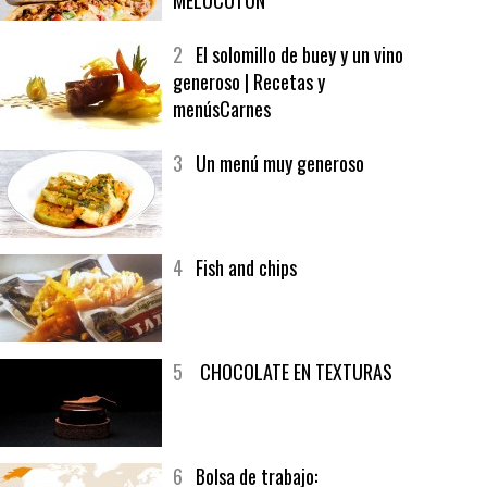
1
CRUNCH WRAP SUPREME CON
SOFRITO DE TOMATE AL CAFÉ Y
MELOCOTÓN
2
El solomillo de buey y un vino
generoso | Recetas y
menúsCarnes
3
Un menú muy generoso
4
Fish and chips
5
CHOCOLATE EN TEXTURAS