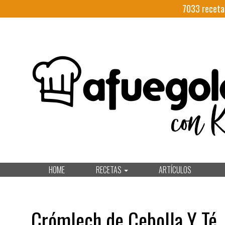
7033
receta
HOME
RECETAS
ARTÍCULOS
Crómlech de Cebolla Y Té