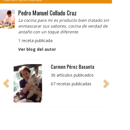
Pedro Manuel Collado Cruz
La cocina para mi es producto bien tratado sin
enmascarar sus sabores, cocina de verdad de
antaño con un toque diferente
1 receta publicada
Ver blog del autor
Pedro Manuel Collado
Cruz
La cocina para mi es
producto bien tratado
sin enmascarar sus
sabores, cocina de
verdad de antaño con
un toque diferente
1 receta publicada