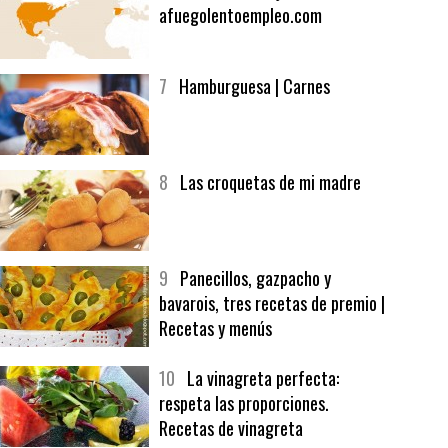
6
Bolsa de trabajo:
afuegolentoempleo.com
7
Hamburguesa | Carnes
8
Las croquetas de mi madre
9
Panecillos, gazpacho y
bavarois, tres recetas de premio |
Recetas y menús