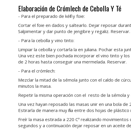
Elaboración de Crómlech de Cebolla Y Té
- Para el preparado de kéfir y foie:
Cortar el foie en dados y saltearlo. Dejar reposar durante 
Salpimentar y dar punto de jengibre y regaliz. Reservar.
- Para la cebolla y vino tinto:
Limpiar la cebolla y cortarla la en juliana. Pochar esta jun
Una vez este bien pochada incorporar el vino tinto y los
de 2 horas hasta conseguir una mermelada. Reservar.
- Para el crómlech:
Mezclar la mitad de la sémola junto con el caldo de cúr
minutos la masa.
Repetir la misma operación con el resto de la sémola y e
Una vez hayan reposado las masas unir en una bola de 2 
Estirarla de manera muy fina entre dos hojas de plástico 
Freír la masa estirada a 220 Cº realizando movimientos 
segundos y a continuación dejar reposar en un aceite de 