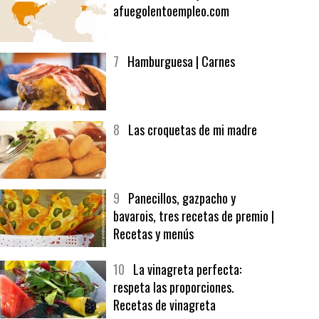
6
Bolsa de trabajo:
afuegolentoempleo.com
7
Hamburguesa | Carnes
8
Las croquetas de mi madre
9
Panecillos, gazpacho y
bavarois, tres recetas de premio |
Recetas y menús