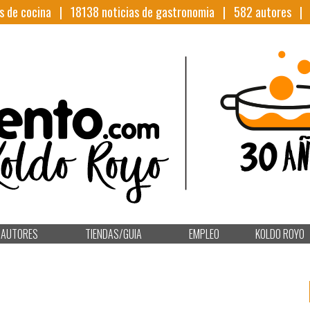
s de cocina |
18138
noticias de gastronomia |
582
autores 
AUTORES
TIENDAS/GUIA
EMPLEO
KOLDO ROYO