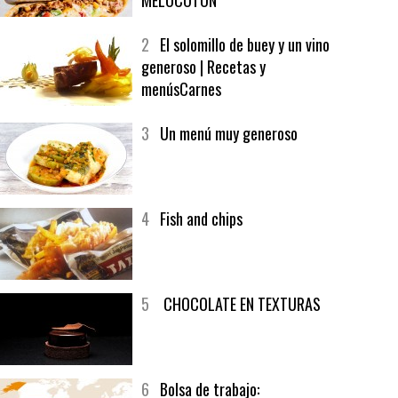
1
CRUNCH WRAP SUPREME CON
SOFRITO DE TOMATE AL CAFÉ Y
MELOCOTÓN
2
El solomillo de buey y un vino
generoso | Recetas y
menúsCarnes
3
Un menú muy generoso
4
Fish and chips
5
CHOCOLATE EN TEXTURAS