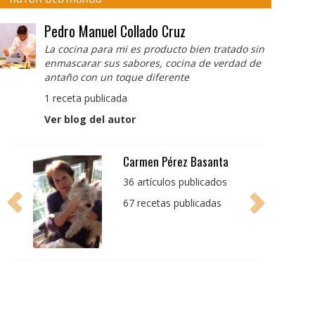
Pedro Manuel Collado Cruz
La cocina para mi es producto bien tratado sin
enmascarar sus sabores, cocina de verdad de
antaño con un toque diferente
1 receta publicada
Ver blog del autor
Pedro Manuel Collado
Cruz
La cocina para mi es
producto bien tratado
sin enmascarar sus
sabores, cocina de
verdad de antaño con
un toque diferente
1 receta publicada