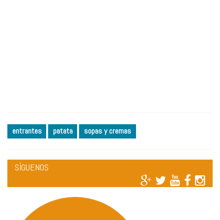
entrantes
patata
sopas y cremas
SÍGUENOS