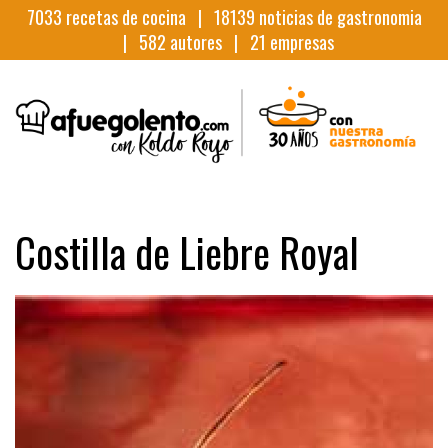
7033
recetas de cocina |
18139
noticias de gastronomia
|
582
autores |
21
empresas
Costilla de Liebre Royal