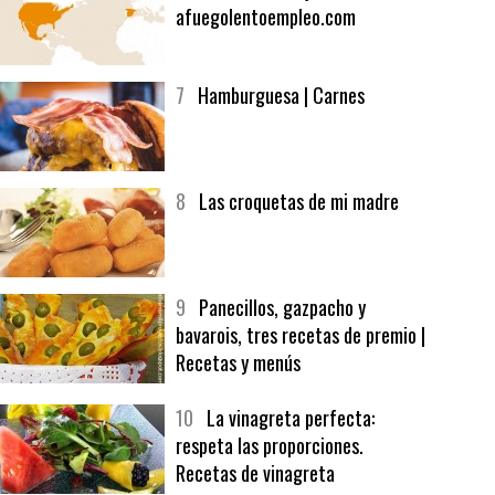
6
Bolsa de trabajo:
afuegolentoempleo.com
7
Hamburguesa | Carnes
8
Las croquetas de mi madre
9
Panecillos, gazpacho y
bavarois, tres recetas de premio |
Recetas y menús