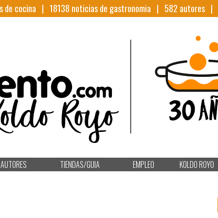
s de cocina |
18138
noticias de gastronomia |
582
autores 
AUTORES
TIENDAS/GUIA
EMPLEO
KOLDO ROYO