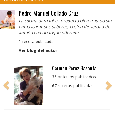
Pedro Manuel Collado Cruz
La cocina para mi es producto bien tratado sin
enmascarar sus sabores, cocina de verdad de
antaño con un toque diferente
1 receta publicada
Ver blog del autor
Pedro Manuel Collado
Cruz
La cocina para mi es
producto bien tratado
sin enmascarar sus
sabores, cocina de
verdad de antaño con
un toque diferente
1 receta publicada