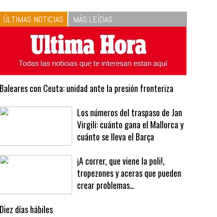
10
La vinagreta perfecta:
respeta las proporciones.
Recetas de vinagreta
ÚLTIMAS NOTICIAS
MÁS LEÍDAS
Baleares con Ceuta: unidad ante la presión fronteriza
Los números del traspaso de Jan
Virgili: cuánto gana el Mallorca y
cuánto se lleva el Barça
¡A correr, que viene la poli!,
tropezones y aceras que pueden