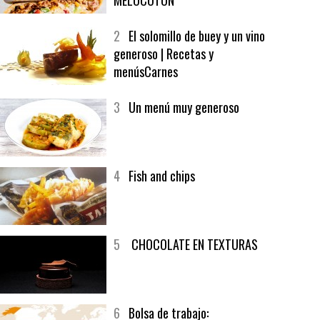
1
CRUNCH WRAP SUPREME CON
SOFRITO DE TOMATE AL CAFÉ Y
MELOCOTÓN
2
El solomillo de buey y un vino
generoso | Recetas y
menúsCarnes
3
Un menú muy generoso
4
Fish and chips
5
CHOCOLATE EN TEXTURAS