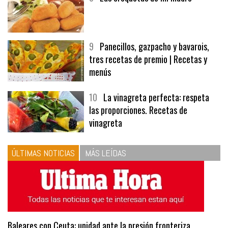
8
Las croquetas de mi madre
9
Panecillos, gazpacho y bavarois,
tres recetas de premio | Recetas y
menús
10
La vinagreta perfecta: respeta
las proporciones. Recetas de
vinagreta
ÚLTIMAS NOTICIAS
MÁS LEÍDAS