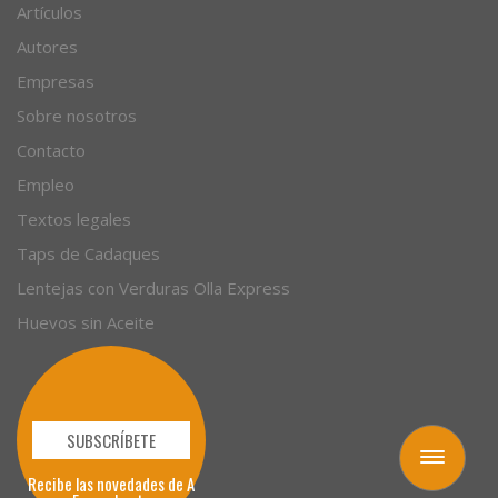
Recetas
Artículos
Autores
Empresas
Sobre nosotros
Contacto
Empleo
Textos legales
Taps de Cadaques
Lentejas con Verduras Olla Express
Huevos sin Aceite
Toggle
navigation
SUBSCRÍBETE