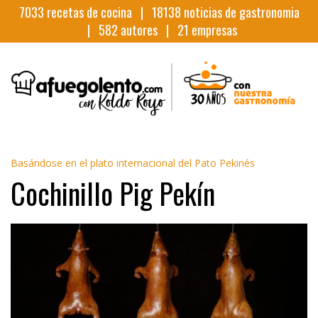
7033
recetas de cocina |
18138
noticias de gastronomia
|
582
autores |
21
empresas
Basándose en el plato internacional del Pato Pekinés
Cochinillo Pig Pekín