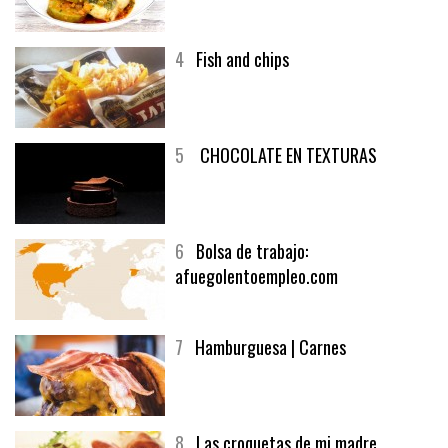
3
Un menú muy generoso
4
Fish and chips
5
CHOCOLATE EN TEXTURAS
6
Bolsa de trabajo:
afuegolentoempleo.com
7
Hamburguesa | Carnes