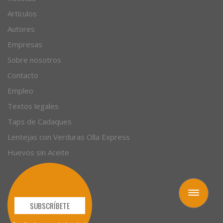
Artículos
Autores
Empresas
Sobre nosotros
Contacto
Empleo
Textos legales
Taps de Cadaques
Lentejas con Verduras Olla Express
Huevos sin Aceite
Toggle
navigation
SUBSCRÍBETE