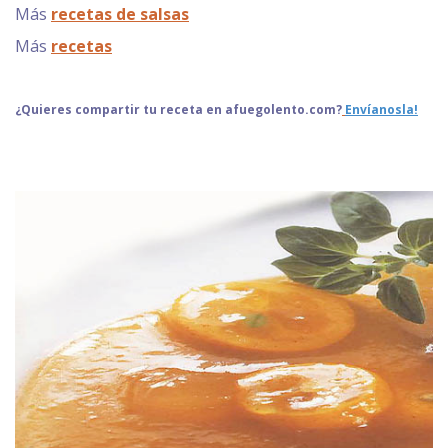
Más
recetas de salsas
Más
recetas
¿Quieres compartir tu receta en afuegolento.com?
Envíanosla!