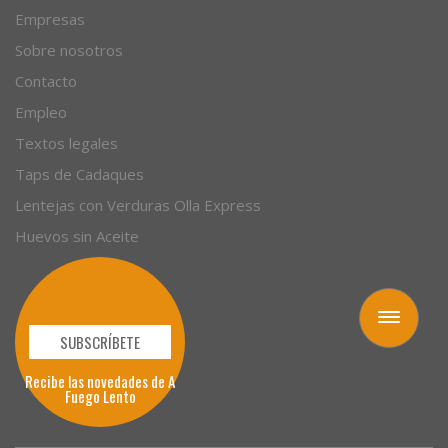
Empresas
Sobre nosotros
Contacto
Empleo
Textos legales
Taps de Cadaques
Lentejas con Verduras Olla Express
Huevos sin Aceite
Toggle
navigation
SUBSCRÍBETE
Recibe las novedades de A
Fuego Lento