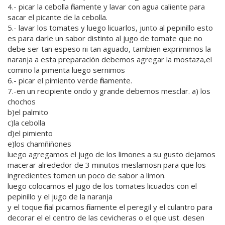
4.- picar la cebolla finamente y lavar con agua caliente para
sacar el picante de la cebolla.
5.- lavar los tomates y luego licuarlos, junto al pepinillo esto
es para darle un sabor distinto al jugo de tomate que no
debe ser tan espeso ni tan aguado, tambien exprimimos la
naranja a esta preparaciòn debemos agregar la mostaza,el
comino la pimenta luego sernimos
6.- picar el pimiento verde finamente.
7.-en un recipiente ondo y grande debemos mesclar. a) los
chochos
b)el palmito
c)la cebolla
d)el pimiento
e)los chamñiñones
luego agregamos el jugo de los limones a su gusto dejamos
macerar alrededor de 3 minutos meslamosn para que los
ingredientes tomen un poco de sabor a limon.
luego colocamos el jugo de los tomates licuados con el
pepinillo y el jugo de la naranja
y el toque final picamos finamente el peregil y el culantro para
decorar el el centro de las cevicheras o el que ust. desen