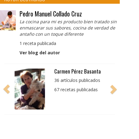
Pedro Manuel Collado Cruz
La cocina para mi es producto bien tratado sin
enmascarar sus sabores, cocina de verdad de
antaño con un toque diferente
1 receta publicada
Ver blog del autor
Pedro Manuel Collado
Cruz
La cocina para mi es
producto bien tratado
sin enmascarar sus
sabores, cocina de
verdad de antaño con
un toque diferente
1 receta publicada