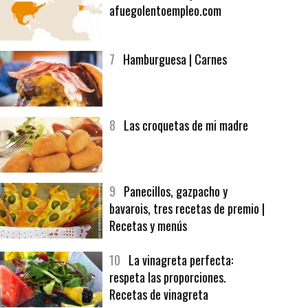
6
Bolsa de trabajo:
afuegolentoempleo.com
7
Hamburguesa | Carnes
8
Las croquetas de mi madre
9
Panecillos, gazpacho y
bavarois, tres recetas de premio |
Recetas y menús