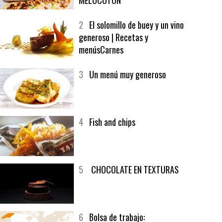
1
CRUNCH WRAP SUPREME CON
SOFRITO DE TOMATE AL CAFÉ Y
MELOCOTÓN
2
El solomillo de buey y un vino
generoso | Recetas y
menúsCarnes
3
Un menú muy generoso
4
Fish and chips
5
CHOCOLATE EN TEXTURAS