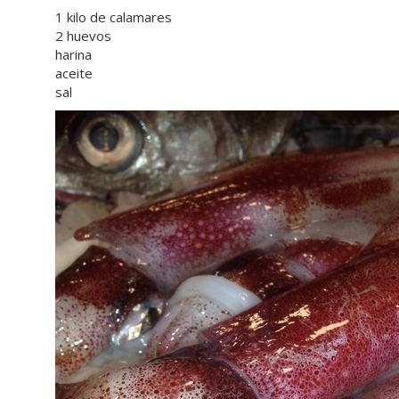
1 kilo de calamares
2 huevos
harina
aceite
sal