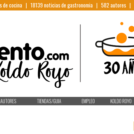
s de cocina |
18139
noticias de gastronomia |
582
autores 
AUTORES
TIENDAS/GUIA
EMPLEO
KOLDO ROYO