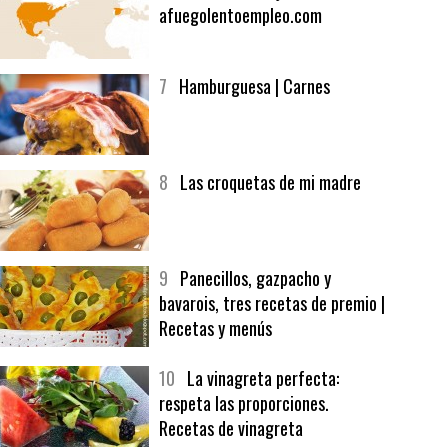
6
Bolsa de trabajo:
afuegolentoempleo.com
7
Hamburguesa | Carnes
8
Las croquetas de mi madre
9
Panecillos, gazpacho y
bavarois, tres recetas de premio |
Recetas y menús