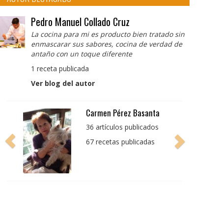
Pedro Manuel Collado Cruz
La cocina para mi es producto bien tratado sin
enmascarar sus sabores, cocina de verdad de
antaño con un toque diferente
1 receta publicada
Ver blog del autor
Pedro Manuel Collado
Cruz
La cocina para mi es
producto bien tratado
sin enmascarar sus
sabores, cocina de
verdad de antaño con
un toque diferente
1 receta publicada