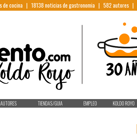
s de cocina |
18138
noticias de gastronomia |
582
autores 
AUTORES
TIENDAS/GUIA
EMPLEO
KOLDO ROYO