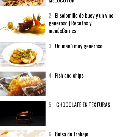
1
CRUNCH WRAP SUPREME CON
SOFRITO DE TOMATE AL CAFÉ Y
MELOCOTÓN
2
El solomillo de buey y un vino
generoso | Recetas y
menúsCarnes
3
Un menú muy generoso
4
Fish and chips
5
CHOCOLATE EN TEXTURAS