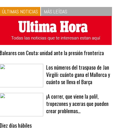
10
La vinagreta perfecta:
respeta las proporciones.
Recetas de vinagreta
ÚLTIMAS NOTICIAS
MÁS LEÍDAS
Baleares con Ceuta: unidad ante la presión fronteriza
Los números del traspaso de Jan
Virgili: cuánto gana el Mallorca y
cuánto se lleva el Barça
¡A correr, que viene la poli!,
tropezones y aceras que pueden