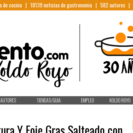
s de cocina |
18139
noticias de gastronomia |
582
autores 
AUTORES
TIENDAS/GUIA
EMPLEO
KOLDO ROYO
ura Y Foie Gras Salteado con