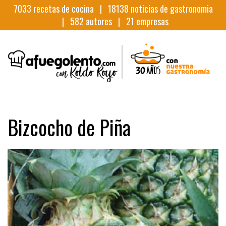
7033
recetas de cocina |
18138
noticias de gastronomia
|
582
autores |
21
empresas
Bizcocho de Piña