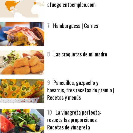
6
Bolsa de trabajo:
afuegolentoempleo.com
7
Hamburguesa | Carnes
8
Las croquetas de mi madre
9
Panecillos, gazpacho y
bavarois, tres recetas de premio |
Recetas y menús