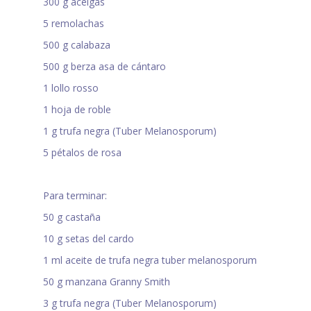
300 g acelgas
5 remolachas
500 g calabaza
500 g berza asa de cántaro
1 lollo rosso
1 hoja de roble
1 g trufa negra (Tuber Melanosporum)
5 pétalos de rosa
Para terminar:
50 g castaña
10 g setas del cardo
1 ml aceite de trufa negra tuber melanosporum
50 g manzana Granny Smith
3 g trufa negra (Tuber Melanosporum)