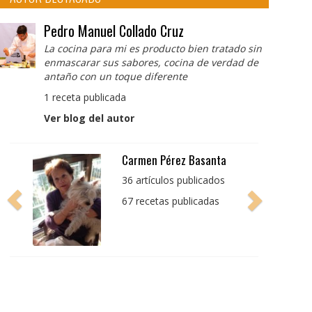
Pedro Manuel Collado Cruz
La cocina para mi es producto bien tratado sin
enmascarar sus sabores, cocina de verdad de
antaño con un toque diferente
1 receta publicada
Ver blog del autor
Pedro Manuel Collado
Cruz
La cocina para mi es
producto bien tratado
sin enmascarar sus
sabores, cocina de
verdad de antaño con
un toque diferente
1 receta publicada