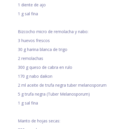
1 diente de ajo
1 g sal fina
Bizcocho micro de remolacha y nabo:
3 huevos frescos
30 g harina blanca de trigo
2 remolachas
300 g queso de cabra en rulo
170 g nabo daikon
2 ml aceite de trufa negra tuber melanosporum
5 g trufa negra (Tuber Melanosporum)
1 g sal fina
Manto de hojas secas: