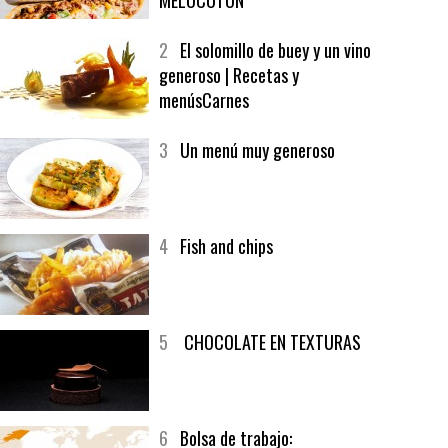
1
CRUNCH WRAP SUPREME CON
SOFRITO DE TOMATE AL CAFÉ Y
MELOCOTÓN
2
El solomillo de buey y un vino
generoso | Recetas y
menúsCarnes
3
Un menú muy generoso
4
Fish and chips
5
CHOCOLATE EN TEXTURAS