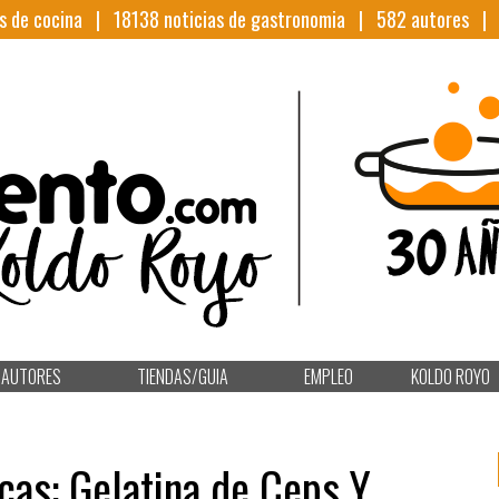
s de cocina |
18138
noticias de gastronomia |
582
autores 
AUTORES
TIENDAS/GUIA
EMPLEO
KOLDO ROYO
cas: Gelatina de Ceps Y