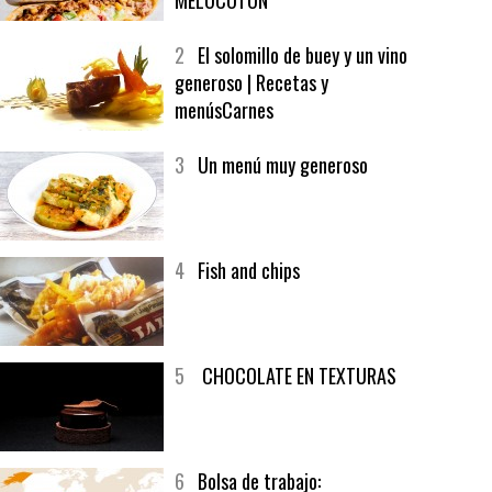
1
CRUNCH WRAP SUPREME CON
SOFRITO DE TOMATE AL CAFÉ Y
MELOCOTÓN
2
El solomillo de buey y un vino
generoso | Recetas y
menúsCarnes
3
Un menú muy generoso
4
Fish and chips
5
CHOCOLATE EN TEXTURAS