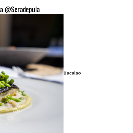
ula @Seradepula
Bacalao