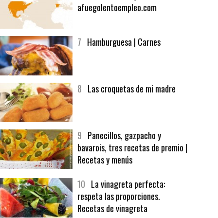
6
Bolsa de trabajo:
afuegolentoempleo.com
7
Hamburguesa | Carnes
8
Las croquetas de mi madre
9
Panecillos, gazpacho y
bavarois, tres recetas de premio |
Recetas y menús