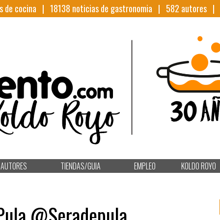
s de cocina |
18138
noticias de gastronomia |
582
autores 
AUTORES
TIENDAS/GUIA
EMPLEO
KOLDO ROYO
 Pula @Seradepula