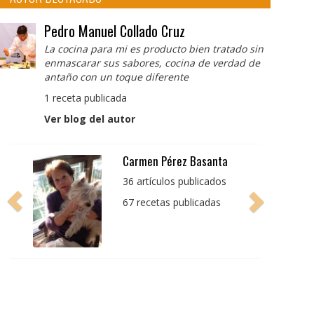
Pedro Manuel Collado Cruz
La cocina para mi es producto bien tratado sin
enmascarar sus sabores, cocina de verdad de
antaño con un toque diferente
1 receta publicada
Ver blog del autor
Pedro Manuel Collado
Cruz
La cocina para mi es
producto bien tratado
sin enmascarar sus
sabores, cocina de
verdad de antaño con
un toque diferente
1 receta publicada