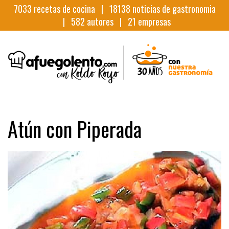
7033
recetas de cocina |
18138
noticias de gastronomia
|
582
autores |
21
empresas
Atún con Piperada