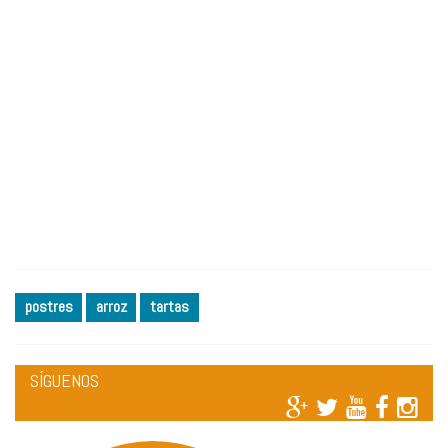
postres
arroz
tartas
SÍGUENOS