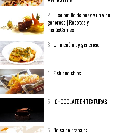
1
CRUNCH WRAP SUPREME CON
SOFRITO DE TOMATE AL CAFÉ Y
MELOCOTÓN
2
El solomillo de buey y un vino
generoso | Recetas y
menúsCarnes
3
Un menú muy generoso
4
Fish and chips
5
CHOCOLATE EN TEXTURAS