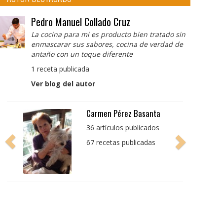
Pedro Manuel Collado Cruz
La cocina para mi es producto bien tratado sin
enmascarar sus sabores, cocina de verdad de
antaño con un toque diferente
1 receta publicada
Ver blog del autor
Pedro Manuel Collado
Cruz
La cocina para mi es
producto bien tratado
sin enmascarar sus
sabores, cocina de
verdad de antaño con
un toque diferente
1 receta publicada