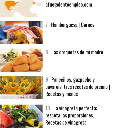
6
Bolsa de trabajo:
afuegolentoempleo.com
7
Hamburguesa | Carnes
8
Las croquetas de mi madre
9
Panecillos, gazpacho y
bavarois, tres recetas de premio |
Recetas y menús