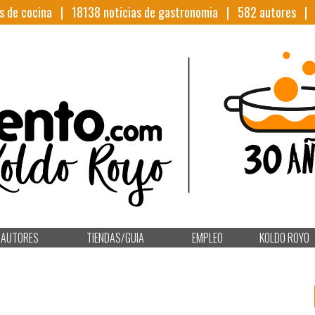
s de cocina |
18138
noticias de gastronomia |
582
autores 
AUTORES
TIENDAS/GUIA
EMPLEO
KOLDO ROYO