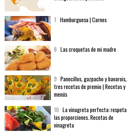
6
Bolsa de trabajo:
afuegolentoempleo.com
7
Hamburguesa | Carnes
8
Las croquetas de mi madre
9
Panecillos, gazpacho y bavarois,
tres recetas de premio | Recetas y
menús
10
La vinagreta perfecta: respeta
las proporciones. Recetas de
vinagreta