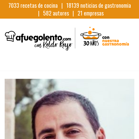
7033
recetas de cocina |
18139
noticias de gastronomia
|
582
autores |
21
empresas