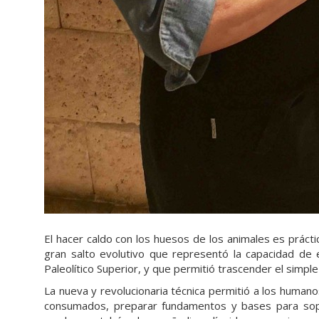
El hacer caldo con los huesos de los animales es práctic
gran salto evolutivo que representó la capacidad de el
Paleolítico Superior, y que permitió trascender el simpl
La nueva y revolucionaria técnica permitió a los human
consumados, preparar fundamentos y bases para sopas