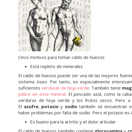
Cinco motivos para tomar caldo de huesos
Está repleto de minerales
El caldo de huesos puede ser una de las mejores fuen
sistema óseo. Por tanto, es especialmente interesan
suficientes
verduras de hoja verde
. También tiene
mag
pobre en este mineral
. El pescado azul, como la caba
verduras de hoja verde y los frutos secos. Pero a
El
azufre
,
potasio
y
sodio
también se encuentran en
haber problemas por falta de sodio. Pero el potasio e
Es bueno para la artritis y el dolor articular
El caldo de huesos también contiene
glucosamina
y
c