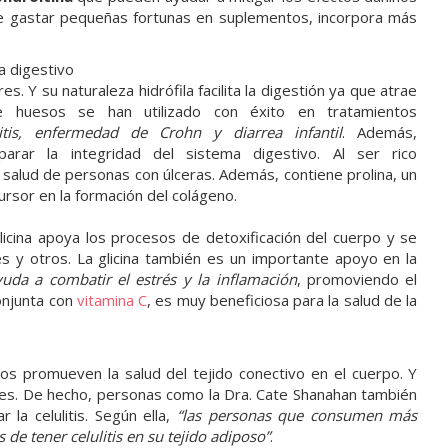
ar de gastar pequeñas fortunas en suplementos, incorpora más
a digestivo
 Y su naturaleza hidrófila facilita la digestión ya que atrae
e huesos se han utilizado con éxito en tratamientos
litis, enfermedad de Crohn y diarrea infantil
. Además,
rar la integridad del sistema digestivo. Al ser rico
salud de personas con úlceras. Además, contiene prolina, un
rsor en la formación del colágeno.
glicina apoya los procesos de detoxificación del cuerpo y se
ares y otros. La glicina también es un importante apoyo en la
yuda a combatir el estrés y la inflamación
, promoviendo el
onjunta con
vitamina C
, es muy beneficiosa para la salud de la
sos promueven la salud del tejido conectivo en el cuerpo. Y
bles. De hecho, personas como la Dra. Cate Shanahan también
la celulitis. Según ella,
“las personas que consumen más
de tener celulitis en su tejido adiposo”
.