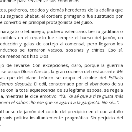
escindible para recalentar sus condumios.
tes, pucheros, cocidos y demás herederos de la adafina que
 su sagrado Shabat, el cordero primigenio fue sustituido por
 convirtió en principal protagonista del guiso.
maragato o lebaniego, puchero valenciano, berza gaditana o
scindibles en el reparto fue siempre el hueso del jamón, un
educción y galas de cortejo al comensal, pero llegaron los
nduchos se tornaron vacuos, sosainas y chirles. Eso sí,
e de menos nos hizo Dios.
 de llevarse. Con excepciones, claro, porque la guerrilla
 se ocupa Gloria Alarcón, la gran cocinera del restaurante
Me
as que del plano teórico se ocupa el alcalde del
Edificio
Tiempo después
. El edil, consternado por el abandono de su
te con la total aquiescencia de su legítima esposa, se regala
ma, mientras le dice emotivo:
“Ya. Ya sé que a ti te gusta más
era el saborcillo ese que se agarra a la garganta. No sé…”.
l hueso de jamón del cocido del precipicio en el que antaño
axis política insultantemente pragmática. Sin perjuicio del
.