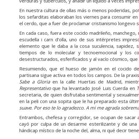
verduras y tubérculos, y añadir un líquido a veces impr
En nuestra cultura de ollas más o menos poderidas, po
los sefarditas elaboraban los viernes para consumir en
el cerdo, que a fuer de proclamar cristianismo longevo se
En cada caso, fuera este cocido madrileño, manchego, 
escudella i carn d’olla, uno de sus intérpretes impre
elemento que le daba a la cosa suculencia, sapidez, s
tiempos de lo molecular y tecnoemocional y los co
desestructurados, esferificados y al vacío cósmico, qu
Resumiendo, que el hueso de jamón en el cocido dejó
partisana sigue activa en todos los campos. De la praxis
Sabe a Gloria
en la calle Huertas de Madrid, mientr
Representativo
que ha levantado José Luis Cuerda en
secretaria, de quien disfrutaba sentimental y sexualmen
en la peli con una sopita que le ha preparado esta últi
suave. Por eso te lo agradezco. A mi me agrada sobreman
Entrambos, chefesa y corregidor, se ocupan de sacar a
cayó por culpa de un desarme esterilizante y de una pr
hándicap místico de la noche del, alma, ni qué decir tiene