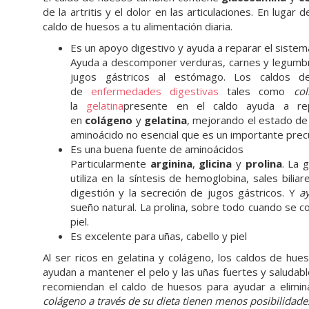
de la artritis y el dolor en las articulaciones. En lug
caldo de huesos a tu alimentación diaria.
Es un apoyo digestivo y ayuda a reparar el sistem
Ayuda a descomponer verduras, carnes y legumbres.
jugos gástricos al estómago. Los caldos d
de
enfermedades digestivas
tales como
co
la
gelatina
presente en el caldo ayuda a repa
en
colágeno
y
gelatina
, mejorando el estado de 
aminoácido no esencial que es un importante precu
Es una buena fuente de aminoácidos
Particularmente
arginina
,
glicina
y
prolina
. La 
utiliza en la síntesis de hemoglobina, sales bili
digestión y la secreción de jugos gástricos. Y
a
sueño natural. La prolina, sobre todo cuando se c
piel.
Es excelente para uñas, cabello y piel
Al ser ricos en gelatina y colágeno, los caldos de hue
ayudan a mantener el pelo y las uñas fuertes y saluda
recomiendan el caldo de huesos para ayudar a eliminar 
colágeno a través de su dieta tienen menos posibilidades 