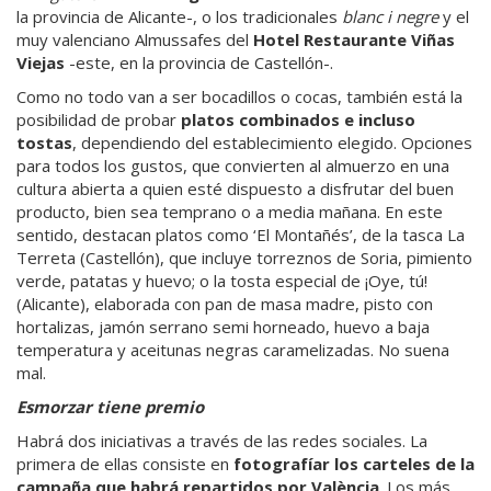
la provincia de Alicante-, o los tradicionales
blanc i negre
y el
muy valenciano Almussafes del
Hotel Restaurante Viñas
Viejas
-este, en la provincia de Castellón-.
Como no todo van a ser bocadillos o cocas, también está la
posibilidad de probar
platos combinados e incluso
tostas
, dependiendo del establecimiento elegido. Opciones
para todos los gustos, que convierten al almuerzo en una
cultura abierta a quien esté dispuesto a disfrutar del buen
producto, bien sea temprano o a media mañana. En este
sentido, destacan platos como ‘El Montañés’, de la tasca La
Terreta (Castellón), que incluye torreznos de Soria, pimiento
verde, patatas y huevo; o la tosta especial de ¡Oye, tú!
(Alicante), elaborada con pan de masa madre, pisto con
hortalizas, jamón serrano semi horneado, huevo a baja
temperatura y aceitunas negras caramelizadas. No suena
mal.
Esmorzar tiene premio
Habrá dos iniciativas a través de las redes sociales. La
primera de ellas consiste en
fotografíar los carteles de la
campaña que habrá repartidos por València
. Los más