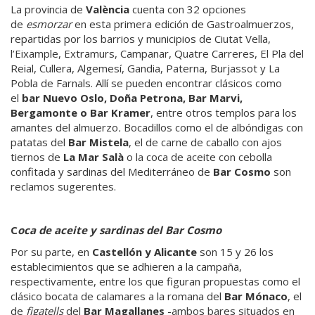
La provincia de
València
cuenta con 32 opciones
de
esmorzar
en esta primera edición de Gastroalmuerzos,
repartidas por los barrios y municipios de Ciutat Vella,
l’Eixample, Extramurs, Campanar, Quatre Carreres, El Pla del
Reial, Cullera, Algemesí, Gandia, Paterna, Burjassot y La
Pobla de Farnals. Allí se pueden encontrar clásicos como
el
bar Nuevo Oslo, Doña Petrona, Bar Marvi,
Bergamonte o Bar Kramer
, entre otros templos para los
amantes del almuerzo
.
Bocadillos como el de albóndigas con
patatas del
Bar Mistela
, el de carne de caballo con ajos
tiernos de
La Mar Salà
o la coca de aceite con cebolla
confitada y sardinas del Mediterráneo de
Bar Cosmo
son
reclamos sugerentes.
C
oca de aceite y sardinas del Bar Cosmo
Por su parte, en
Castellón y Alicante
son 15 y 26 los
establecimientos que se adhieren a la campaña,
respectivamente, entre los que figuran propuestas como el
clásico bocata de calamares a la romana del
Bar Mónaco
, el
de
figatells
del
Bar Magallanes
-ambos bares situados en