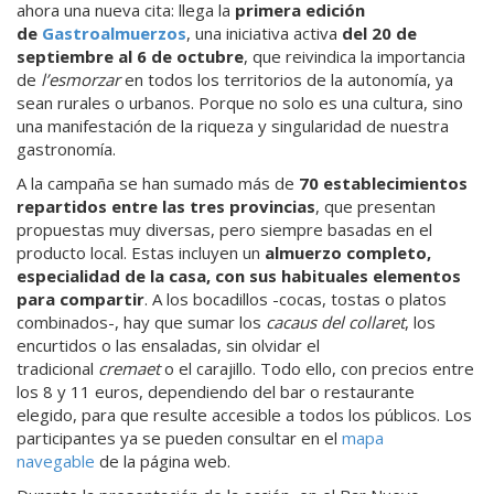
ahora una nueva cita: llega la
primera edición
de
Gastroalmuerzos
, una iniciativa activa
del 20 de
septiembre al 6 de octubre
, que reivindica la importancia
de
l’esmorzar
en todos los territorios de la autonomía, ya
sean rurales o urbanos. Porque no solo es una cultura, sino
una manifestación de la riqueza y singularidad de nuestra
gastronomía.
A la campaña se han sumado más de
70 establecimientos
repartidos entre las tres provincias
, que presentan
propuestas muy diversas, pero siempre basadas en el
producto local. Estas incluyen un
almuerzo completo,
especialidad de la casa, con sus habituales elementos
para compartir
. A los bocadillos -cocas, tostas o platos
combinados-, hay que sumar los
cacaus del collaret
, los
encurtidos o las ensaladas, sin olvidar el
tradicional
cremaet
o el carajillo. ​​Todo ello, con precios entre
los 8 y 11 euros, dependiendo del bar o restaurante
elegido, para que resulte accesible a todos los públicos. Los
participantes ya se pueden consultar en el
mapa
navegable
de la página web.