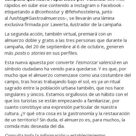
rápidos en subir ese contenido a Instagram o Facebook -
etiquetando a @conhostur y @fehvhosteleria, junto
al
hashtag
#Gastroalmuerzos-, se llevarán una lámina
exclusiva firmada por Lawerta, ilustrador de la campaña.
La segunda acción, también virtual, premiará con un
almuerzo doble y gratis a las tres personas que durante la
campaña, del 20 de septiembre al 6 de octubre, generen
más
posts
o
stories
en sus perfiles.
Esta nueva apuesta por convertir
l’esmorzar valencià
en un
símbolo ciudadano ha venido para quedarse. Y es que, por
mucho que el almuerzo comenzase como una costumbre del
campo, tras horas trabajando bajo el sol, es ya un ritual
sagrado entre la población urbana también, que nos hace
singulares y únicos. Estamos orgullosos de un hábito con el
que los turistas se están empezando a familiarizar, por
cuanto constituye una expresión particular de nuestra
cultura. ¿Y qué otra cosa es la gastronomía y la restauración
de un territorio? Sin duda, el almuerzo es, para muchos, la
comida más deseada del día.
Consulta toda la información y establecimientos