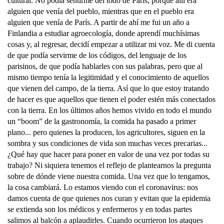
cultural. No podía sentirme del todo de París, porque allí era
alguien que venía del pueblo, mientras que en el pueblo era
alguien que venía de París. A partir de ahí me fui un año a
Finlandia a estudiar agroecología, donde aprendí muchísimas
cosas y, al regresar, decidí empezar a utilizar mi voz. Me di cuenta
de que podía servirme de los códigos, del lenguaje de los
parisinos, de que podía hablarles con sus palabras, pero que al
mismo tiempo tenía la legitimidad y el conocimiento de aquellos
que vienen del campo, de la tierra. Así que lo que estoy tratando
de hacer es que aquellos que tienen el poder estén más conectados
con la tierra. En los últimos años hemos vivido en todo el mundo
un “boom” de la gastronomía, la comida ha pasado a primer
plano... pero quienes la producen, los agricultores, siguen en la
sombra y sus condiciones de vida son muchas veces precarias...
¿Qué hay que hacer para poner en valor de una vez por todas su
trabajo? Ni siquiera tenemos el reflejo de plantearnos la pregunta
sobre de dónde viene nuestra comida. Una vez que lo tengamos,
la cosa cambiará. Lo estamos viendo con el coronavirus: nos
damos cuenta de que quienes nos curan y evitan que la epidemia
se extienda son los médicos y enfermeros y en todas partes
salimos al balcón a aplaudirles. Cuando ocurrieron los ataques