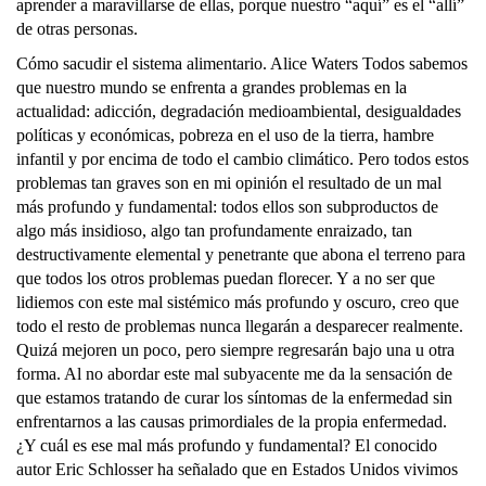
aprender a maravillarse de ellas, porque nuestro “aquí” es el “allí”
de otras personas.
Cómo sacudir el sistema alimentario. Alice Waters Todos sabemos que nuestro mundo se enfrenta a grandes problemas en la actualidad: adicción, degradación medioambiental, desigualdades políticas y económicas, pobreza en el uso de la tierra, hambre infantil y por encima de todo el cambio climático. Pero todos estos problemas tan graves son en mi opinión el resultado de un mal más profundo y fundamental: todos ellos son subproductos de algo más insidioso, algo tan profundamente enraizado, tan destructivamente elemental y penetrante que abona el terreno para que todos los otros problemas puedan florecer. Y a no ser que lidiemos con este mal sistémico más profundo y oscuro, creo que todo el resto de problemas nunca llegarán a desparecer realmente. Quizá mejoren un poco, pero siempre regresarán bajo una u otra forma. Al no abordar este mal subyacente me da la sensación de que estamos tratando de curar los síntomas de la enfermedad sin enfrentarnos a las causas primordiales de la propia enfermedad. ¿Y cuál es ese mal más profundo y fundamental? El conocido autor Eric Schlosser ha señalado que en Estados Unidos vivimos en una “Fast Food Nation”. Es triste decir que en mi país la gente se alimenta principalmente a base de comida rápida. Y sorprendentemente, la gente no se da cuenta o no quiere darse cuenta. Es increíble que Eric escribiese ese libro hace veinte años y que la gente siga siendo adicta a la comida rápida. Por ejemplo, en Estados Unidos el 20 % de las comidas se consumen en el coche. El 85 % de los niños no comen ni una sola vez al día sentados a la mesa con su familia. Y la gente cree que la comida rápida es más asequible que la que uno mismo cocina. Así que quizá es algo que realmente no queremos ver. Si hay algo que he llegado a comprender claramente a lo largo de la última década es que la comida rápida no tiene que ver solamente con comida, sino con algo mucho más amplio: tiene que ver con la cultura. Y la cultura es el conocimiento, la experiencia, las creencias, los comportamientos, los mitos y las costumbres de una sociedad. Es la estructura moral invisible bajo todo aquello que nos guía de modo consciente e inconsciente y, por tanto, afecta a todo lo que hacemos. La cultura define nuestros puntos de vista, dicta nuestra visión del mundo y nuestro modo de actuar en él, cómo nos relacionamos con el medio ambiente, cómo nos vemos a nosotros mismos, cómo nos expresamos, cómo nos relacionamos entre nosotros, cómo nos sentimos, cómo hacemos negocios, cómo organizamos nuestro hogar, nuestra arquitectura, nuestras escuelas, nuestro entretenimiento, nuestro periodismo, cómo tratamos a los demás, la ropa que vestimos, nuestra política, etcétera, etcétera. La “cultura fast food” se ha convertido en la cultura predominante en Estados Unidos. Y me temo que también se está convirtiendo en la cultura predominante en todo el mundo. Y esto está ocurriendo porque la “cultura fast food”, como todas las culturas, tiene su propio sistema de valores, al que yo denomino los “valores fast food”. Si comes en un restaurante de comida rápida o al modo “fast food”, no solo te estás malnutriendo, sino que sin querer estás también digiriendo los valores de la “cultura fast food”. Y esos valores pasan a formar parte de ti, como la comida. Y una vez que esos valores se convierten en parte de ti, te cambian. Empiezas a tener una perspectiva diferente de las cosas, distintos anhelos, distintos estándares morales y distintas expectativas. Ahora tus deseos y apetitos están programados por la “cultura fast food” y por eso empiezas a crear un mundo deshumanizado para ti mismo sin siquiera saberlo, un mundo en el que los “valores fast food” son inherentes y parecen apropiados. Uniformidad. Este es un ejemplo de “valor fast food”, la idea de que todo debe ser igual allí donde vayas. El perrito caliente que te sirven en Nueva York debe ser exactamente igual que el que te dan en Río de Janeiro. La feijoada que comes en Sao Paulo debe ser la misma que la que te sirvan en Hong Kong. El macchiato de Starbucks que por lo visto puedes conseguir en cualquier parte hoy en día debe ser exactamente igual en Seattle o en Dubai. Y si no es así, es que algo va mal. La uniformidad es algo que damos por sentado. Y es algo que, de hecho, nos gusta mucho. Nos ayuda a sentirnos cómodos en lugares desconocidos, justo como la hamburguesa que podemos comernos en casa. “Ese taco sabe como el de México DF y tiene el mismo aspecto”. La uniformidad nos reconforta y nos ayuda a sentirnos seguros, o al menos creemos que lo hace, porque la uniformidad, como todos los “valores fast food”, esconde cualidades más profundas y oscuras. Hay algo sospechoso en ella, algo que rechazar, incluso algo que temer. Con el tiempo, quieres que todo, no solo la comida, tenga el mismo aspecto, quieres que todo sea igual. Buscas el mismo tipo de programas de televisión dondequiera que vayas, diseñas los mismos edificios en cada ciudad, empiezas a querer la misma ropa que todo el mundo lleva o buscas hoteles que te resulten familiares, cadenas, marcas, tiendas reconocibles en cada lugar al que vas. La uniformidad, como valor, promueve la pérdida de individualidad y regionalidad, la presión para ajustarse a la norma, la falta de respeto hacia aquello que es único, incluso los prejuicios y el control. Todos los huevos deben tener el mismo aspecto, todas las casas deben parecerse, todo el mundo debe comportarse de una determinada manera, o de lo contrario habrá que denunciarles. La velocidad es otro “valor fast food”. Las cosas tienen que ocurrir muy deprisa, mejor cuanto más rápido. Lo encargas y lo recibes. Si lo quieres, deberías tenerlo. Ahora mismo. Sin esperas. Cuanto más deprisa se hace algo, mejor. En Estados Unidos, Amazon te lleva la compra a tu puerta tan deprisa como puede. Incluso hay algunas empresas que te devuelven el dinero si no te llevan la comida a la hora a la que la esperas, lo que es bastante asombroso. Y cuando vives de esta manera, me temo que no son solo tus expectativas las que se ven deformadas, sino que nosotros mismos nos distraemos fácilmente, perdemos la noción de que las mejores cosas llevan su tiempo: cultivar alimentos, cocinar, aprender un idioma, montar un negocio o, si vamos al caso, llegar a conocer a alguien. Hoy en día nos sentimos frustrados si no obtenemos una gratificación instantánea. No hay maduración, no hay tiempo para la reflexión, no hay paciencia. Cuanto más deprisa se entregue, cuanto más deprisa se comunique, más valioso será. El tiempo es oro. ¿Cuántas vacas al día se pueden sacrificar en el matadero? ¿Cuántos pacientes por hora puede ver un médico? ¿Cuánto tardas en comer tu almuerzo? ¿A qué velocidad puedes bajarte los mensajes a tu teléfono? Disponibilidad. Otro “valor fast food”. La idea de que deberíamos poder conseguir todo aquello que queramos donde y cuando queramos, 24 horas al día y siete días por semana. Deberíamos poder conseguir un aguacate en los Andes en mitad del invierno. Y probablemente podemos. A veces puedes incluso conseguir agua Evian en Nairobi o una piña en Tierra de Fuego. La retorcida idea de la disponibilidad, en mi opinión, no sólo malcría a la gente, sino que hace que pierdan la noción de su situación en el tiempo y el espacio. Si la disponibilidad es constante, las temporadas dejan de tener importancia. ¿Por qué esperar a las últimas manzanas del verano que crecen a la vuelta de la esquina cuando podemos tener manzanas envasadas al vacío todo el año en el supermercado? De repente deja de estar claro, e incluso se convierte en irrelevante, si algo es originario de un cierto lugar. La cultura local y el carácter especial de lo que ocurre aquí y ahora se convierten en algo menos importante que la inmensa realidad (o irrealidad, según yo lo veo) global y homogeneizada del “puedes conseguir todo lo que quieras”. Lo barato. Esto es algo omnipresente en Estados Unidos. Hay una mezcla absoluta de lo barato y la disponibilidad. Existe la profunda sensación de que valor equivale a chollo. Compra dos y llévate uno gratis. Cuatro hamburguesas por un dólar. Come por menos. Una de las primeras cosas que Jeff Bezos, presidente de Amazon, hizo cuando compró Whole Foods, la cadena americana de supermercados semisostenibles, fue bajar los precios. Vale, algunos clientes se vieron beneficiados, pero ¿qué pasa con la gente que cultivaba esa comida y la llevaba al mercado? La “cultura fast food” hace que te olvides de ellos, lo que le conviene. También del coste medioambiental de la agricultura a gran escala. Y de la cantidad de carbono que se necesita para el transporte y la refrigeración. Con la preeminencia de lo barato ya nadie entiende el coste real de las cosas. En primer lugar, porque nadie se lo dice. En segundo lugar, porque los precios se ponen artificialmente, apoyados por subsidios, juegos de manos corporativos y créditos. Cuando lo barato tiene un valor tan elevado, la gente deja de hablar de la calidad de las cosas. O de lo malo o lo bueno que algo puede ser para ti o para el planeta. Sólo se habla de que es una ganga. “Menuda ganga”. Lo cierto es que -y esto es algo que todos necesitamos aprender- la comida debe ser asequible, pero nunca barata. Cuando escucho que alguien dice “lo compré más barato ahí”, intuitivamente pienso que en algún lugar hay alguien siendo explotado. No puedes no pagar por algo aquí por lo que alguien allí no está recibiendo lo que merece y esperar que no haya otros problemas allí, como los que tenemos con el medio ambiente y el cambio climático. Más es mejor. Cuanta más comida apiles en tu plato, más feliz serás. Cuantas más latas encuentres en los anaqueles del hipermercado, mejor. El buffet será muchísimo mejor cuanto más grande. Básicamente, cuanto más tengas, cuantas más opciones se te ofrezcan, mejor. Encuentro que este “valor fast food” es de lo más extraño, porque en lo que a mí respecta, cuando me dan muchas cosas, muchas opciones, me siento sobrepasada y agobiada. No hay espac