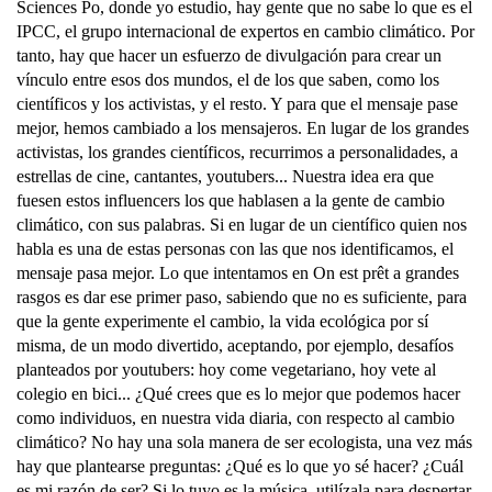
Sciences Po, donde yo estudio, hay gente que no sabe lo que es el
IPCC, el grupo internacional de expertos en cambio climático. Por
tanto, hay que hacer un esfuerzo de divulgación para crear un
vínculo entre esos dos mundos, el de los que saben, como los
científicos y los activistas, y el resto. Y para que el mensaje pase
mejor, hemos cambiado a los mensajeros. En lugar de los grandes
activistas, los grandes científicos, recurrimos a personalidades, a
estrellas de cine, cantantes, youtubers... Nuestra idea era que
fuesen estos influencers los que hablasen a la gente de cambio
climático, con sus palabras. Si en lugar de un científico quien nos
habla es una de estas personas con las que nos identificamos, el
mensaje pasa mejor. Lo que intentamos en On est prêt a grandes
rasgos es dar ese primer paso, sabiendo que no es suficiente, para
que la gente experimente el cambio, la vida ecológica por sí
misma, de un modo divertido, aceptando, por ejemplo, desafíos
planteados por youtubers: hoy come vegetariano, hoy vete al
colegio en bici... ¿Qué crees que es lo mejor que podemos hacer
como individuos, en nuestra vida diaria, con respecto al cambio
climático? No hay una sola manera de ser ecologista, una vez más
hay que plantearse preguntas: ¿Qué es lo que yo sé hacer? ¿Cuál
es mi razón de ser? Si lo tuyo es la música, utilízala para despertar