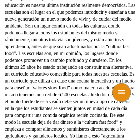
educación es nuestra última institución realmente democrática. Las
escuelas son el lugar en el que podemos introducir y enseñar a una
nueva generación un nuevo modo de vivir y de cuidar del medio
ambiente. Son un lugar común en todas las culturas, donde
podemos llegar a todos los estudiantes del mismo modo y
rápidamente, mientras todavía son jóvenes, y están abiertos y
aprendiendo, antes de que sean adoctrinados por la “cultura fast
food”. Las escuelas son, en mi opinión, los lugares donde
podemos promover un cambio profundo y duradero. En los
últimos 25 años he estado trabajando en construir una alternativa,
un currículo educativo comestible para todas nuestras escuelas. Es
un currículo que utiliza en clase una cocina interactiva y un huerto
para enseñar “valores slow food” como materia académica. Ahora
Toggle
mismo tenemos una red de 6.500 escuelas alrededor del mundo. Y
navigation
el punto fuerte de esta visión debe ser un nuevo tipo de cafetería
en la que los estudiantes se sienten juntos en mitad de cada día
para compartir una comida orgánica recién cocinada. De este
modo la escuela deja de dar dinero a la “cultura fast food” y
empieza a comprar alimentos y suministros directamente a los
agricultores y ganaderos locales. Yo llamo a esto “agricultura