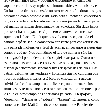
Hoy lo llamamos kefir y podemos encontrarlo en cualquier
supermercado. Los ejemplos son innumerables. Aquí mismo, en
Euskadi, uno de los totems de nuestro recetario fue durante siglos
descartado como despojo o utilizado para alimentar a los cerdos y
hoy se considera un bocado exquisito (aunque en la mayor parte
del mundo se siguen desechando): las kokotxas. Sin duda había
que tener hambre para ser el primero en atreverse a meterse
aquello en la boca. El día que nos volvimos ricos, cuando el
hambre dejó de ser un compañero constante para convertirse en
una punzada inofensiva y fácil de acallar, empezamos a elegir qué
comer y qué no. Nos permitimos el lujo de comprar sólo las
pechugas del pollo, descartando su piel o sus patas. Como nos
estorbaban las semillas de las uvas o las sandías, nos pusimos a
diseñar genéticamente sandías y uvas desprovistas de ellas. Las
patatas deformes, las verduras y hortalizas que no cumplían con
nuestros estrictos criterios estéticos, se empezaron a quedar
“olvidadas” en los campos o a utilizarse para alimentar a los
animales. Nuestros cubos de basura se llenaron de “recortes” por
los que en otro tiempo nos habríamos peleado. “Despojos”,
“desechos”, “descartes”, “sobras”... “basura”. El lenguaje, como
comenta el chef Matt Orlando en este número de Papeles de