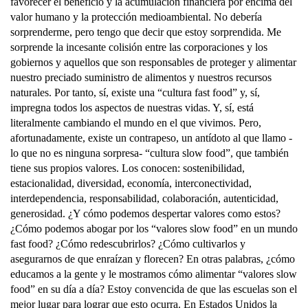
favorecer el beneficio y la acumulación financiera por encima del
valor humano y la protección medioambiental. No debería
sorprenderme, pero tengo que decir que estoy sorprendida. Me
sorprende la incesante colisión entre las corporaciones y los
gobiernos y aquellos que son responsables de proteger y alimentar
nuestro preciado suministro de alimentos y nuestros recursos
naturales. Por tanto, sí, existe una “cultura fast food” y, sí,
impregna todos los aspectos de nuestras vidas. Y, sí, está
literalmente cambiando el mundo en el que vivimos. Pero,
afortunadamente, existe un contrapeso, un antídoto al que llamo -
lo que no es ninguna sorpresa- “cultura slow food”, que también
tiene sus propios valores. Los conocen: sostenibilidad,
estacionalidad, diversidad, economía, interconectividad,
interdependencia, responsabilidad, colaboración, autenticidad,
generosidad. ¿Y cómo podemos despertar valores como estos?
¿Cómo podemos abogar por los “valores slow food” en un mundo
fast food? ¿Cómo redescubrirlos? ¿Cómo cultivarlos y
asegurarnos de que enraízan y florecen? En otras palabras, ¿cómo
educamos a la gente y le mostramos cómo alimentar “valores slow
food” en su día a día? Estoy convencida de que las escuelas son el
mejor lugar para lograr que esto ocurra. En Estados Unidos la