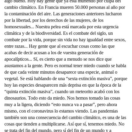
algo bueno. Hoy hay gente que ya está muriendo por culpa del
cambio climático. En Francia mueren 50.000 personas al año por
la contaminación del aire. Las generaciones anteriores lucharon
por la libertad, por los derechos de las mujeres, de los
homosexuales... Nuestra pelea está marcada por esta urgencia
climática y de la biodiversidad. Es el combate del siglo, un
combate por la vida, porque sin vida no hay igualdad entre sexos,
entre razas... Hay gente que al escuchar cosas como las que
acabas de decir acusan a los de vuestra generación de
apocalípticos... Sí, es cierto que a menudo se nos dice que
asustamos a la gente. Pero es normal tener miedo cuando se habla
de que cada veinte minutos desaparece una especie, animal o
vegetal. Se está hablando de una “sexta extinción masiva”, porque
hoy las especies desaparecen más deprisa en que la época de la
“quinta extinción masiva”, cuando un meteorito acabó con los
dinosaurios. Todo esto da miedo. Nos hemos tomado las cosas
muy a la ligera, diciendo “esto nunca va a pasar”, pero ahora
mismo, con el coronavirus lo estamos viendo. Las pandemias
también son una consecuencia del cambio climático, es una de las
cosas que tienden a multiplicarse. Así que sí, tenemos miedo. No
se trata del fin del mundo, pero sí del fin de un mundo y a