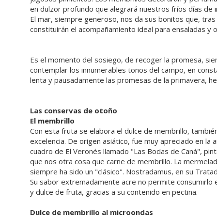
en dulzor profundo que alegrará nuestros fríos días de i
El mar, siempre generoso, nos da sus bonitos que, tr
constituirán el acompañamiento ideal para ensaladas y ot
Es el momento del sosiego, de recoger la promesa, siem
contemplar los innumerables tonos del campo, en cons
lenta y pausadamente las promesas de la primavera, he
Las conservas de otoño
El membrillo
Con esta fruta se elabora el dulce de membrillo, tambié
excelencia. De origen asiático, fue muy apreciado en la
cuadro de El Veronés llamado "Las Bodas de Caná", pinta
que nos otra cosa que carne de membrillo. La mermelada 
siempre ha sido un "clásico". Nostradamus, en su Tratad
Su sabor extremadamente acre no permite consumirlo en c
y dulce de fruta, gracias a su contenido en pectina.
Dulce de membrillo al microondas