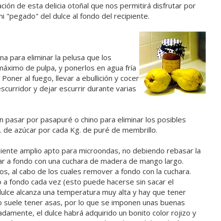
ión de esta delicia otoñal que nos permitirá disfrutar por
i "pegado" del dulce al fondo del recipiente.
na para eliminar la pelusa que los
 máximo de pulpa, y ponerlos en agua fría
oner al fuego, llevar a ebullición y cocer
curridor y dejar escurrir durante varias
n pasar por pasapuré o chino para eliminar los posibles
g. de azúcar por cada Kg. de puré de membrillo.
piente amplio apto para microondas, no debiendo rebasar la
lar a fondo con una cuchara de madera de mango largo.
s, al cabo de los cuales remover a fondo con la cuchara.
 a fondo cada vez (esto puede hacerse sin sacar el
 dulce alcanza una temperatura muy alta y hay que tener
 no suele tener asas, por lo que se imponen unas buenas
amente, el dulce habrá adquirido un bonito color rojizo y