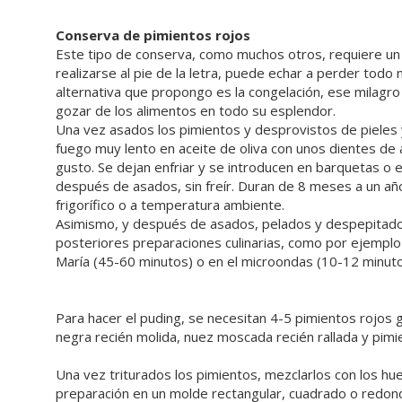
Conserva de pimientos rojos
Este tipo de conserva, como muchos otros, requiere un 
realizarse al pie de la letra, puede echar a perder todo n
alternativa que propongo es la congelación, ese milagr
gozar de los alimentos en todo su esplendor.
Una vez asados los pimientos y desprovistos de pieles y 
fuego muy lento en aceite de oliva con unos dientes d
gusto. Se dejan enfriar y se introducen en barquetas o
después de asados, sin freír. Duran de 8 meses a un año
frigorífico o a temperatura ambiente.
Asimismo, y después de asados, pelados y despepitados
posteriores preparaciones culinarias, como por ejemplo
María (45-60 minutos) o en el microondas (10-12 minuto
Para hacer el puding, se necesitan 4-5 pimientos rojos gr
negra recién molida, nuez moscada recién rallada y pimi
Una vez triturados los pimientos, mezclarlos con los huev
preparación en un molde rectangular, cuadrado o redond