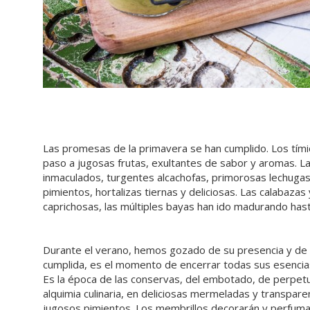
Las promesas de la primavera se han cumplido. Los tím
paso a jugosas frutas, exultantes de sabor y aromas. L
inmaculados, turgentes alcachofas, primorosas lechugas 
pimientos, hortalizas tiernas y deliciosas. Las calabaz
caprichosas, las múltiples bayas han ido madurando hast
Durante el verano, hemos gozado de su presencia y de 
cumplida, es el momento de encerrar todas sus esenci
Es la época de las conservas, del embotado, de perpetu
alquimia culinaria, en deliciosas mermeladas y transpar
jugosos pimientos. Los membrillos decorarán y perfuma