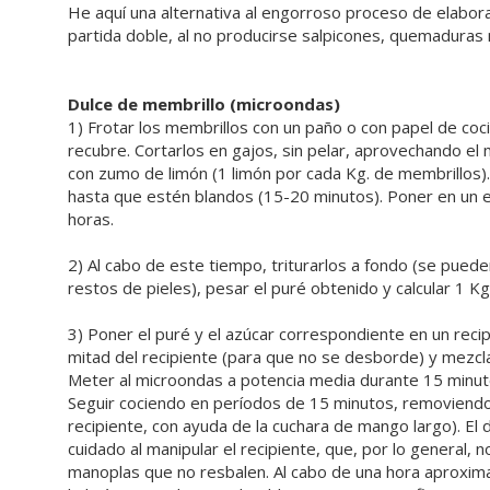
He aquí una alternativa al engorroso proceso de elaborac
partida doble, al no producirse salpicones, quemaduras n
Dulce de membrillo (microondas)
1) Frotar los membrillos con un paño o con papel de coci
recubre. Cortarlos en gajos, sin pelar, aprovechando el
con zumo de limón (1 limón por cada Kg. de membrillos). P
hasta que estén blandos (15-20 minutos). Poner en un es
horas.
2) Al cabo de este tiempo, triturarlos a fondo (se puede
restos de pieles), pesar el puré obtenido y calcular 1 K
3) Poner el puré y el azúcar correspondiente en un reci
mitad del recipiente (para que no se desborde) y mezc
Meter al microondas a potencia media durante 15 minuto
Seguir cociendo en períodos de 15 minutos, removiendo
recipiente, con ayuda de la cuchara de mango largo). El
cuidado al manipular el recipiente, que, por lo general,
manoplas que no resbalen. Al cabo de una hora aproximad