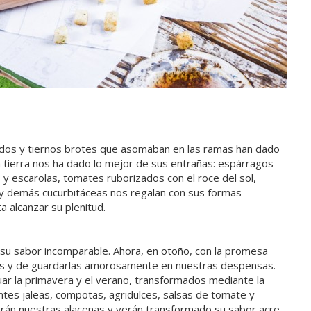
idos y tiernos brotes que asomaban en las ramas han dado
a tierra nos ha dado lo mejor de sus entrañas: espárragos
y escarolas, tomates ruborizados con el roce del sol,
as y demás cucurbitáceas nos regalan con sus formas
a alcanzar su plenitud.
su sabor incomparable. Ahora, en otoño, con la promesa
as y de guardarlas amorosamente en nuestras despensas.
ar la primavera y el verano, transformados mediante la
entes jaleas, compotas, agridulces, salsas de tomate y
rán nuestras alacenas y verán transformado su sabor acre