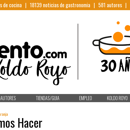
s de cocina |
18139
noticias de gastronomia |
581
autores |
AUTORES
TIENDAS/GUIA
EMPLEO
KOLDO ROYO
aranja
emos Hacer