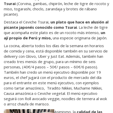
Tsurai
(Corvina, gambas, chipirón, leche de tigre de rocoto y
miso, togarashi, choclo, zarandaja y brotes de rábano
picante).
Destaca el Ceviche Tsurai,
un plato que hace en alusión al
picante japonés conocido como Tsurai
. La leche de tigre
que acompaña este plato es de un rocoto más intenso,
un
ají
propio de Perú y miso,
una especie originaria de Japón.
La cocina, abierta todos los días de la semana en horarios
de comida y cena, está disponible también en su servicio de
delivery con Glovo, Uber y Just Eat. Además, también han
creado tres menús de grupo, para un mínimo de seis
personas, (40€/4 pasos – 50€/ pasos – 60€/6 pasos).
También han credo un menú ejecutivo disponible por 19
euros, el chef jugará con el producto de mercado del día
para el entrante en este menú ejecutivo, con ejemplos
como tartar amazónico, Tiradito Nikkei, Muchame Nikkei,
Causa amazónica o Ceviche vegetal. El menú ejecutivo
seguirá con Roll avocado veggie, noodles de ternera al wok
o arroz chaufa de marisco.
Asimismo, la
calidad de las