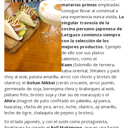
materias primas
empleadas
consigue llevar al comensal a
una experiencia nunca vivida
. La
singular travesía de la
cocina peruano-japonesa de
Latigazo comienza siempre
con la selección de los
mejores productos.
Ejemplo
de ello son sus platos
calientes, como el
Kaen
(Solomillo de ternera,
salsa oriental, Shitakes y pack
choy al wok, patata amarilla, arroz con choclo y brotes de
cilantro); el
Gohan Nikkei
(cerdo crocante, arroz jazmín,
germinado de soja, berenjena china y tirabeques al wok,
plátano frito, brotes soja y char siu de maracuyá) o el
Ahiru
(magret de pato confitado en yakiniku, ají panca,
huacatay, chicha de jora, arroz, loche, cilantro, ají amarillo,
leche de tigre, chalaquita de pepino y brotes).
En el lado japonés, y con el sushi como protagonista,
Rodríguez ha creado el
Roll Makimono
, que es una fusión