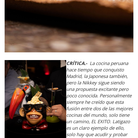
CRÍTICA.-
La cocina peruana
hace tiempo que conquisto
Madrid, la Japonesa también,
pero la Nikkey sigue siendo
una propuesta excitante pero
poco conocida. Personalmente
siempre he creído que esta
fusión entre dos de las mejores
cocinas del mundo, solo tiene
un camino, EL EXITO. Latigazo
es un claro ejemplo de ello,
solo hay que acudir y probar