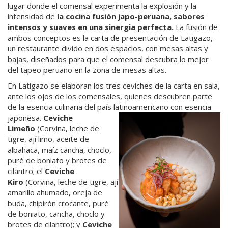
lugar donde el comensal experimenta la explosión y la
intensidad de
la cocina fusión japo-peruana, sabores
intensos y suaves en una sinergia perfecta.
La fusión de
ambos conceptos es la carta de presentación de Latigazo,
un restaurante divido en dos espacios, con mesas altas y
bajas, diseñados para que el comensal descubra lo mejor
del tapeo peruano en la zona de mesas altas.
En Latigazo se elaboran los tres ceviches de la carta en sala,
ante los ojos de los comensales, quienes descubren parte
de la esencia culinaria del país latinoamericano con esencia
japonesa.
Ceviche
Limeño
(Corvina, leche de
tigre, ají limo, aceite de
albahaca, maíz cancha, choclo,
puré de boniato y brotes de
cilantro; el
Ceviche
Kiro
(Corvina, leche de tigre, ají
amarillo ahumado, oreja de
buda, chipirón crocante, puré
de boniato, cancha, choclo y
brotes de cilantro); y
Ceviche