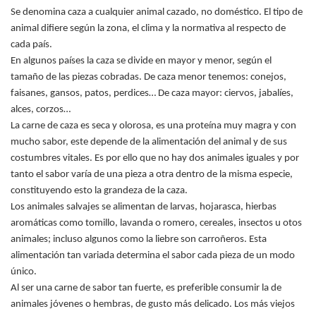
Se denomina caza a cualquier animal cazado, no doméstico. El tipo de
animal difiere según la zona, el clima y la normativa al respecto de
cada país.
En algunos países la caza se divide en mayor y menor, según el
tamaño de las piezas cobradas. De caza menor tenemos: conejos,
faisanes, gansos, patos, perdices… De caza mayor: ciervos, jabalíes,
alces, corzos…
La carne de caza es seca y olorosa, es una proteína muy magra y con
mucho sabor, este depende de la alimentación del animal y de sus
costumbres vitales. Es por ello que no hay dos animales iguales y por
tanto el sabor varía de una pieza a otra dentro de la misma especie,
constituyendo esto la grandeza de la caza.
Los animales salvajes se alimentan de larvas, hojarasca, hierbas
aromáticas como tomillo, lavanda o romero, cereales, insectos u otos
animales; incluso algunos como la liebre son carroñeros. Esta
alimentación tan variada determina el sabor cada pieza de un modo
único.
Al ser una carne de sabor tan fuerte, es preferible consumir la de
animales jóvenes o hembras, de gusto más delicado. Los más viejos