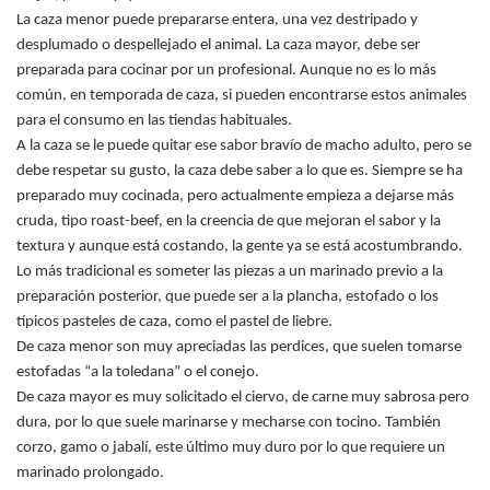
La caza menor puede prepararse entera, una vez destripado y
desplumado o despellejado el animal. La caza mayor, debe ser
preparada para cocinar por un profesional. Aunque no es lo más
común, en temporada de caza, si pueden encontrarse estos animales
para el consumo en las tiendas habituales.
A la caza se le puede quitar ese sabor bravío de macho adulto, pero se
debe respetar su gusto, la caza debe saber a lo que es. Siempre se ha
preparado muy cocinada, pero actualmente empieza a dejarse más
cruda, tipo roast-beef, en la creencia de que mejoran el sabor y la
textura y aunque está costando, la gente ya se está acostumbrando.
Lo más tradicional es someter las piezas a un marinado previo a la
preparación posterior, que puede ser a la plancha, estofado o los
típicos pasteles de caza, como el pastel de liebre.
De caza menor son muy apreciadas las perdices, que suelen tomarse
estofadas “a la toledana” o el conejo.
De caza mayor es muy solicitado el ciervo, de carne muy sabrosa pero
dura, por lo que suele marinarse y mecharse con tocino. También
corzo, gamo o jabalí, este último muy duro por lo que requiere un
marinado prolongado.