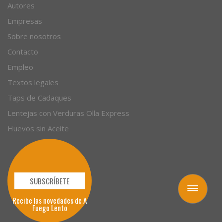
Autores
Empresas
Sobre nosotros
Contacto
Empleo
Textos legales
Taps de Cadaques
Lentejas con Verduras Olla Express
Huevos sin Aceite
SUBSCRÍBETE
Toggle
Recibe las novedades de A
navigation
Fuego Lento