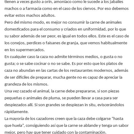
tienen a veces gusto a orín, amoníaco como le sucede a los jabalíes
machos o a farmacia como en el caso de los ciervos. Por eso debemos
evitar estos machos adultos.
Pero del mismo modo, es mejor no consumir la carne de animales
domesticados para el consumo y criados en uniformidad, por lo que
su sabor además de ser peor, es igual en todos ellos. Este es el caso de
los conejos, perdices o faisanes de granja, que vemos habitualmente
en los supermercados.
En cualquier caso la caza no admite términos medios, o gusta o no
gusta; o se sabe cocinar o no se sabe. Es por esto que los platos de
caza no abundan en las cartas de los restaurantes modernos, además
de ser difíciles de preparar, mucha gente no es capaz de apreciar la
grandeza de los mismos.
Una vez cazado el animal, la carne debe prepararse, si son piezas
pequeñas o animales de pluma, se pueden llevar a casa para ser
despiezados allí. Si son grandes se despiezan in situ, eviscerándolos
rápidamente.
La mayoría de los cazadores creen que la caza debe colgarse “hasta
que huela”, consiguiendo así que la carne se ablande y tenga un sabor
mejor, pero hay que tener cuidado con la contaminación.