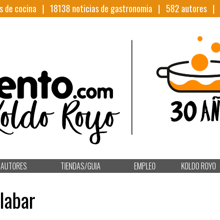
s de cocina |
18138
noticias de gastronomia |
582
autores 
AUTORES
TIENDAS/GUIA
EMPLEO
KOLDO ROYO
labar