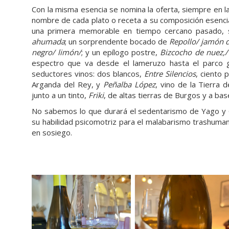
Con la misma esencia se nomina la oferta, siempre en l
nombre de cada plato o receta a su composición esencial
una primera memorable en tiempo cercano pasado, s
ahumada
; un sorprendente bocado de
Repollo/ jamón d
negro/ limón/
; y un epílogo postre,
Bizcocho de nuez,/
espectro que va desde el lameruzo hasta el parco g
seductores vinos: dos blancos,
Entre Silencios
, ciento 
Arganda del Rey, y
Peñalba López
, vino de la Tierra 
junto a un tinto,
Friki
, de altas tierras de Burgos y a bas
No sabemos lo que durará el sedentarismo de Yago y 
su habilidad psicomotriz para el malabarismo trashuma
en sosiego.