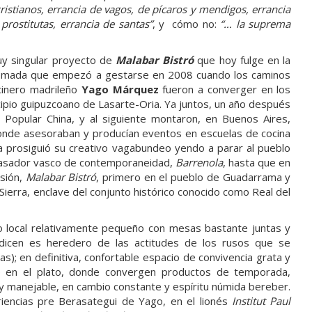
ristianos, errancia de vagos, de pícaros y mendigos, errancia
prostitutas, errancia de santas”
, y cómo no:
“… la suprema
uy singular proyecto de
Malabar Bistró
que hoy fulge en la
 y nómada que empezó a gestarse en 2008 cuando los caminos
cinero madrileño
Yago Márquez
fueron a converger en los
cipio guipuzcoano de Lasarte-Oria. Ya juntos, un año después
 Popular China, y al siguiente montaron, en Buenos Aires,
donde asesoraban y producían eventos en escuelas de cocina
a prosiguió su creativo vagabundeo yendo a parar al pueblo
n asador vasco de contemporaneidad,
Barrenola
, hasta que en
usión,
Malabar Bistró
, primero en el pueblo de Guadarrama y
Sierra, enclave del conjunto histórico conocido como Real del
to local relativamente pequeño con mesas bastante juntas y
 dicen es heredero de las actitudes de los rusos que se
); en definitiva, confortable espacio de convivencia grata y
re en el plato, donde convergen productos de temporada,
a y manejable, en cambio constante y espíritu númida bereber.
encias pre Berasategui de Yago, en el lionés
Institut Paul