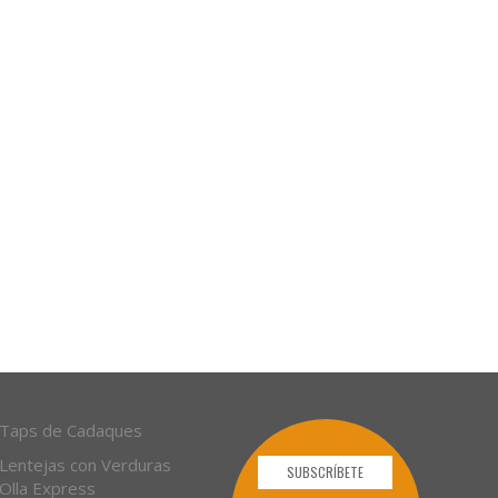
Taps de Cadaques
Lentejas con Verduras
SUBSCRÍBETE
Olla Express