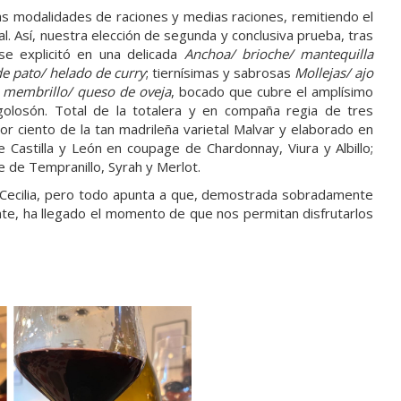
as modalidades de raciones y medias raciones, remitiendo el
. Así, nuestra elección de segunda y conclusiva prueba, tras
e explicitó en una delicada
Anchoa/ brioche/ mantequilla
e pato/ helado de curry
; tiernísimas y sabrosas
Mollejas/ ajo
 membrillo/ queso de oveja
, bocado que cubre el amplísimo
olosón. Total de la totalera y en compaña regia de tres
por ciento de la tan madrileña varietal Malvar y elaborado en
de Castilla y León en coupage de Chardonnay, Viura y Albillo;
e de Tempranillo, Syrah y Merlot.
Cecilia, pero todo apunta a que, demostrada sobradamente
nte, ha llegado el momento de que nos permitan disfrutarlos