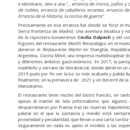
e identitario, sino a una:
“… errancia de moros, judíos y c
de nobles, errancia de caballeros errantes, errancia de 
Errancia de la Historia, la cocina de guerra”
.
Precisamente en esa errancia fue donde se forjó el m
Sierra fronteriza de Madrid. Una aventura iniciática
de la repostera bonaerense
Cecilia Dalpech
y del co
fogones del restaurante
Martín Berasategui
, en el muni
abrieron el
Restaurante
Martin
en Shanghái, República
Argentina,
Cocina Móvil
, una empresa multidisciplinar 
y diferentes ámbitos gastronómicos. En 2017, la parej
madrileño y serrano de Moralzarzal, donde abrieron u
2019 pudo por fin ver la luz su más acabada y pulida il
finalmente, en la primavera de 2021 y en Becerril de la 
Manzanares.
El restaurante tiene mucho del bistró francés, en tan
ajenas al mantel de tela (informalismo que algunos
desparramaron por Francia tras las Guerras Napoleónicas
palatal en el que la sustancia y meollo está siemp
proximidad y peculiaridad, que llevan a una carta cortit
Seguramente en nada es ajeno el modelo a las experi