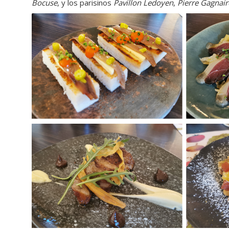
Bocuse
, y los parisinos
Pavillon Ledoyen
,
Pierre Gagnair