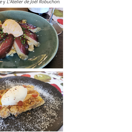
e
y
L’Atelier de Joël Robuchon
.