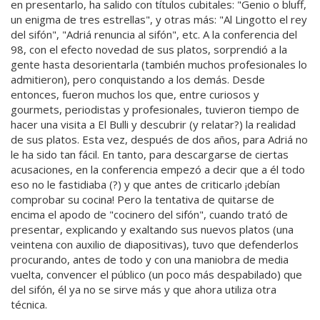
en presentarlo, ha salido con títulos cubitales: "Genio o bluff,
un enigma de tres estrellas", y otras más: "Al Lingotto el rey
del sifón", "Adriá renuncia al sifón", etc. A la conferencia del
98, con el efecto novedad de sus platos, sorprendió a la
gente hasta desorientarla (también muchos profesionales lo
admitieron), pero conquistando a los demás. Desde
entonces, fueron muchos los que, entre curiosos y
gourmets, periodistas y profesionales, tuvieron tiempo de
hacer una visita a El Bulli y descubrir (y relatar?) la realidad
de sus platos. Esta vez, después de dos años, para Adriá no
le ha sido tan fácil. En tanto, para descargarse de ciertas
acusaciones, en la conferencia empezó a decir que a él todo
eso no le fastidiaba (?) y que antes de criticarlo ¡debían
comprobar su cocina! Pero la tentativa de quitarse de
encima el apodo de "cocinero del sifón", cuando trató de
presentar, explicando y exaltando sus nuevos platos (una
veintena con auxilio de diapositivas), tuvo que defenderlos
procurando, antes de todo y con una maniobra de media
vuelta, convencer el público (un poco más despabilado) que
del sifón, él ya no se sirve más y que ahora utiliza otra
técnica.