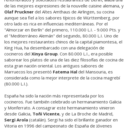
de las mejores expresiones de la nouvelle cuisine alemana, y
Olaf Pruckner
del Altes Amthaus de Airlingen, su cocina
aunque sea fiel a los sabores típicos de Württemberg, por
otro lado es rica en influencias mediterráneas. Por el
"Almorzar en Berlín" del primero, 110.000 L.I. - 9.000 Pts. y
el "Mediterráneo Alemán" del segundo, 80.000 L.I. Uno de
los mejores restaurantes chinos de la capital piamontesa, el
King Hua, ha desembarcado con una delegación de
cocineros del
Xinya Group
. Con 80.000 L.I., era posible
saborear los platos de una de las diez filosofías de cocina de
esta gran nación oriental. Los antiguos sabores de
Marruecos los presentó
Fatema Hal
del Mansouria, es
considerada como la mejor interprete de la cocina magrebí
(80.000 L.I.).
España ha sido la nación más representada por los
cocineros. Fue también celebrado un hermanamiento Galicia
y Monferrato. A consagrar este hermanamiento vinieron
desde Galicia,
Toñi Vicente
, y de La Broche de Madrid,
Sergi Arola
(catalán). Sergi ha sido el brillante ganador en
Vitoria en 1996 del campeonato de España de Jóvenes