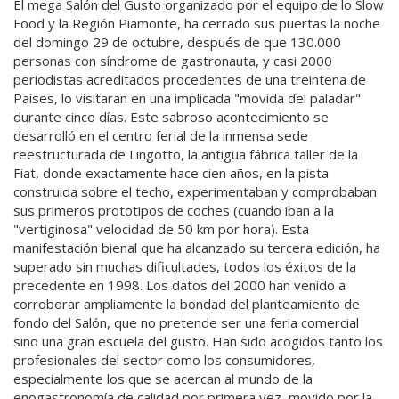
El mega Salón del Gusto organizado por el equipo de lo Slow
Food y la Región Piamonte, ha cerrado sus puertas la noche
del domingo 29 de octubre, después de que 130.000
personas con síndrome de gastronauta, y casi 2000
periodistas acreditados procedentes de una treintena de
Países, lo visitaran en una implicada "movida del paladar"
durante cinco días. Este sabroso acontecimiento se
desarrolló en el centro ferial de la inmensa sede
reestructurada de Lingotto, la antigua fábrica taller de la
Fiat, donde exactamente hace cien años, en la pista
construida sobre el techo, experimentaban y comprobaban
sus primeros prototipos de coches (cuando iban a la
"vertiginosa" velocidad de 50 km por hora). Esta
manifestación bienal que ha alcanzado su tercera edición, ha
superado sin muchas dificultades, todos los éxitos de la
precedente en 1998. Los datos del 2000 han venido a
corroborar ampliamente la bondad del planteamiento de
fondo del Salón, que no pretende ser una feria comercial
sino una gran escuela del gusto. Han sido acogidos tanto los
profesionales del sector como los consumidores,
especialmente los que se acercan al mundo de la
enogastronomía de calidad por primera vez, movido por la