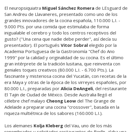
El neuropsiquiatra
Miguel Sánchez Romera
de LEsguard de
San Andreu de Llavaneres, presentado como uno de los
grandes innovadores de la cocina española, 110.000 L.I. -
9.000 Pts. por una comida que estimulaba de forma
inigualable el cerebro y todo los centros receptivos del
gusto? ("Una cena que nadie debe perder", así decía su
presentador). El portugués
Vitor Sobral
elegido por la
Academia Portuguesa de la Gastronomía "Chef do Ano
1999" por la calidad y originalidad de su cocina. Es el último
gran intérprete de la tradición lusitana, que reinventa con
geniales toques creativos (80.000 L.I. - 6.700 Pts.). La
fascinante y misteriosa cocina del Yucatán, con recetas de la
era Maya y otras de la época de los virreyes españoles, por
80.000 L.I., preparadas por
Alicia DeAngeli
, del restaurante
El Tajin de Ciudad de México. Desde Australia llegó el
célebre chef malayo
Cheong Leow
del The Grange de
Adelaide a preparar una cocina "crossover", basada en la
riqueza multiétnica de los sabores (160.000 L.I.).
Los alemanes
Kolja Kleberg
del Vau, uno de los más
renombrados y solicitados restaurantes de Berlín, alaba una