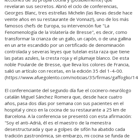
revelaran sus secretos. Abrió el ciclo de conferencias,
Georges Blanc, tres estrellas Michelin (las llevas desde hace
veinte años en su restaurante de Vonnaz!), uno de los más
famosos chefs de Europa, su intervención fue "La
Fenomenología de la Volatería de Bresse", es decir, como
transformar la crianza de un gallo, un capón, o de una gallina
en un arte escandido por un certificado de denominación
controlada y severas leyes que tutelan esta raza que tiene
las patas azules, la cresta roja y el plumaje blanco. De esta
noble Poularde de Bresse, que lleva los colores de Francia,
salió un artículo con recetas, en la edición 35 del 1-4-00.
(https://www.afuegolento.com/noticias/35/firmas/gaffoglio/1
El conferenciante del segundo día fue el cocinero-neurólogo
catalán Miguel Sánchez Romera que, desde hace cuatro
años, pasa dos días por semana con sus pacientes en el
hospital y cinco en la cocina de su restaurante a 25 km de
Barcelona. A la conferencia se presentó con esta afirmación:
"Soy el anti-Adriá, él es el maestro de la menestra
desestructurada y que a golpes de sifón ha abatido cada
tradición gastronómica, sin embargo, mi cocina se funda de