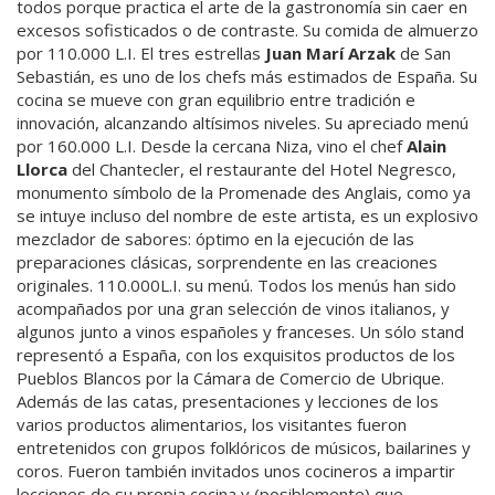
todos porque practica el arte de la gastronomía sin caer en
excesos sofisticados o de contraste. Su comida de almuerzo
por 110.000 L.I. El tres estrellas
Juan Marí Arzak
de San
Sebastián, es uno de los chefs más estimados de España. Su
cocina se mueve con gran equilibrio entre tradición e
innovación, alcanzando altísimos niveles. Su apreciado menú
por 160.000 L.I. Desde la cercana Niza, vino el chef
Alain
Llorca
del Chantecler, el restaurante del Hotel Negresco,
monumento símbolo de la Promenade des Anglais, como ya
se intuye incluso del nombre de este artista, es un explosivo
mezclador de sabores: óptimo en la ejecución de las
preparaciones clásicas, sorprendente en las creaciones
originales. 110.000L.I. su menú. Todos los menús han sido
acompañados por una gran selección de vinos italianos, y
algunos junto a vinos españoles y franceses. Un sólo stand
representó a España, con los exquisitos productos de los
Pueblos Blancos por la Cámara de Comercio de Ubrique.
Además de las catas, presentaciones y lecciones de los
varios productos alimentarios, los visitantes fueron
entretenidos con grupos folklóricos de músicos, bailarines y
coros. Fueron también invitados unos cocineros a impartir
lecciones de su propia cocina y (posiblemente) que