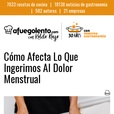
7033
recetas de cocina |
18138
noticias de gastronomia
|
582
autores |
21
empresas
Cómo Afecta Lo Que
Ingerimos Al Dolor
Menstrual