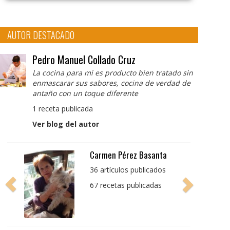
AUTOR DESTACADO
Pedro Manuel Collado Cruz
La cocina para mi es producto bien tratado sin
enmascarar sus sabores, cocina de verdad de
antaño con un toque diferente
1 receta publicada
Ver blog del autor
Pedro Manuel Collado
Cruz
La cocina para mi es
producto bien tratado
sin enmascarar sus
sabores, cocina de
verdad de antaño con