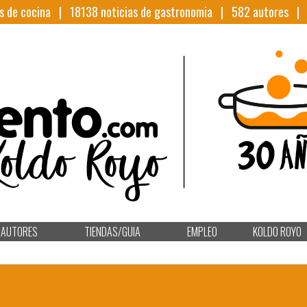
s de cocina |
18138
noticias de gastronomia |
582
autores 
AUTORES
TIENDAS/GUIA
EMPLEO
KOLDO ROYO