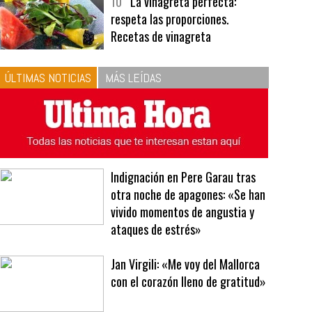
bavarois, tres recetas de premio |
Recetas y menús
10
La vinagreta perfecta:
respeta las proporciones.
Recetas de vinagreta
ÚLTIMAS NOTICIAS
MÁS LEÍDAS
Indignación en Pere Garau tras
otra noche de apagones: «Se han
vivido momentos de angustia y
ataques de estrés»