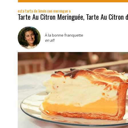
esta tarta de limón con merengue o
Tarte Au Citron Meringuée, Tarte Au Citron 
À la bonne franquette
en afl