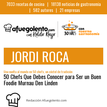
7033
recetas de cocina |
18138
noticias de gastronomia
|
582
autores |
21
empresas
JORDI ROCA
Una vuelta al mundo en 50 chefs, un cóctel de tradición
50 Chefs Que Debes Conocer para Ser un Buen
Foodie Murnau Den Linden
Redacción Afuegolento.com