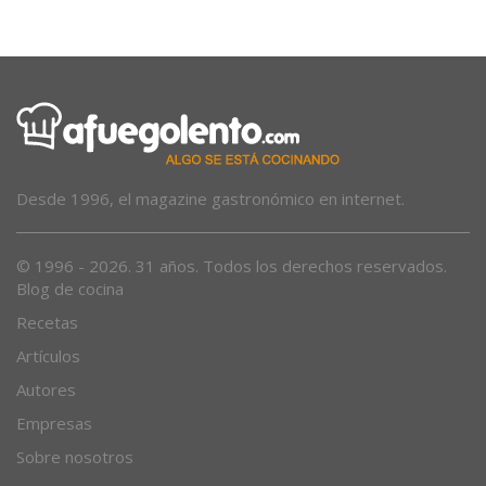
Un joven herido tras sufrir una caída en el torrent de Biniaraix
Desde 1996, el magazine gastronómico en internet.
© 1996 - 2026. 31 años. Todos los derechos reservados.
Blog de cocina
Recetas
Artículos
Autores
Empresas