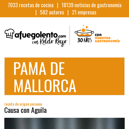
7033
recetas de cocina |
18139
noticias de gastronomia
|
582
autores |
21
empresas
PAMA DE
MALLORCA
receta de origen peruano
Causa con Aguila