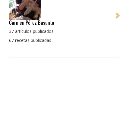
Pedro Manuel Collado Cruz
La cocina para mi es producto bien tratado sin
enmascarar sus sabores, cocina de verdad de antaño
con un toque diferente
1 receta publicada