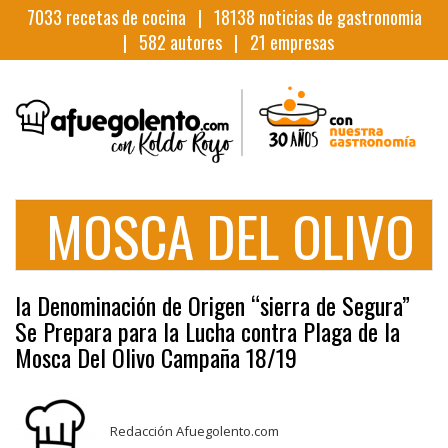
7033
recetas de cocina |
18138
noticias de gastronomia
|
582
autores |
21
empresas
MOSCA DEL OLIVO
la Denominación de Origen “sierra de Segura”
Se Prepara para la Lucha contra Plaga de la
Mosca Del Olivo Campaña 18/19
Redacción Afuegolento.com