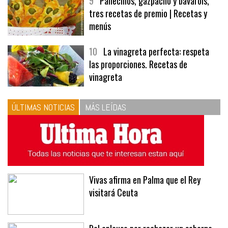
9
Panecillos, gazpacho y bavarois,
tres recetas de premio | Recetas y
menús
10
La vinagreta perfecta: respeta
las proporciones. Recetas de
vinagreta
ÚLTIMAS NOTICIAS
MÁS LEÍDAS
Vivas afirma en Palma que el Rey
visitará Ceuta