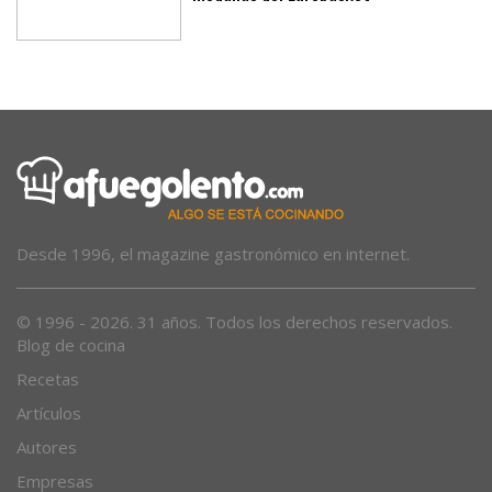
Marta Llompart entra en la lucha por
medallas del Eurobasket
Desde 1996, el magazine gastronómico en internet.
© 1996 - 2026. 31 años. Todos los derechos reservados.
Blog de cocina
Recetas
Artículos
Autores