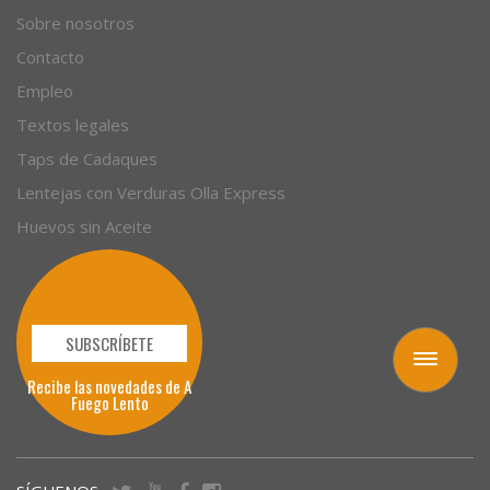
Empresas
Sobre nosotros
Contacto
Empleo
Textos legales
Taps de Cadaques
Lentejas con Verduras Olla Express
Huevos sin Aceite
Toggle
navigation
SUBSCRÍBETE
Recibe las novedades de A
Fuego Lento