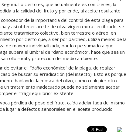
Segura. Lo cierto es, que actualmente es con creces, la
dida a la calidad del fruto y por ende, al aceite resultante.
o conocedor de la importancia del control de esta plaga para
na y así obtener aceite de oliva virgen extra certificado, se
diante tratamiento colectivo, bien terrestre o aéreo, en
miento por cierto que, a ser por parcheo, utiliza menos de la
liza de manera individualizada, por lo que sumado a que
laga supera el umbral de “daño económico”, hace que sea un
esarrollo rural y protección del medio ambiente.
 de evitar el “daño económico” de la plaga, de realizar
caso de buscar su erradicación (del insecto). Esto es porque
ente hablando, la mosca del olivo, como cualquier otro
 que un tratamiento inadecuado puede no solamente acabar
omper el “frágil equilibrio” existente.
ovoca pérdida de peso del fruto, caída adelantada del mismo
a lugar a defectos sensoriales en el aceite producido.