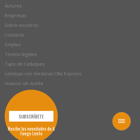
Artículos
Autores
Empresas
Sobre nosotros
Contacto
Empleo
Textos legales
Taps de Cadaques
Lentejas con Verduras Olla Express
Huevos sin Aceite
Toggle
navigation
SUBSCRÍBETE