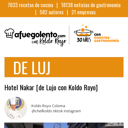
7033
recetas de cocina |
18138
noticias de gastronomia
|
582
autores |
21
empresas
DE LUJ
Hotel Nakar [de Lujo con Koldo Royo]
Koldo Royo Coloma
@chefkoldo tiktok instagram