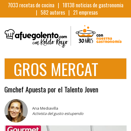
7033
recetas de cocina |
18138
noticias de gastronomia
|
582
autores |
21
empresas
GROS MERCAT
Gmchef Apuesta por el Talento Joven
Ana Mediavilla
Activista del gusto estupendo