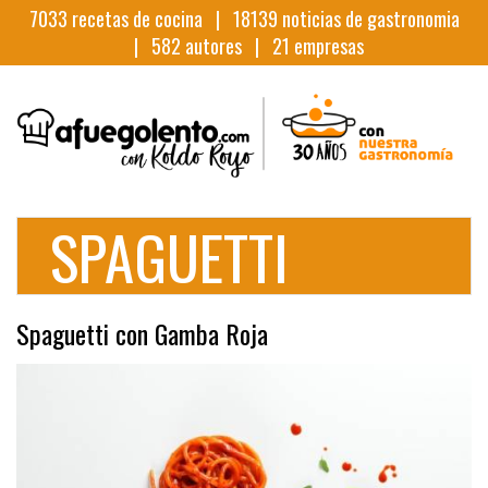
7033
recetas de cocina |
18139
noticias de gastronomia
|
582
autores |
21
empresas
SPAGUETTI
Spaguetti con Gamba Roja